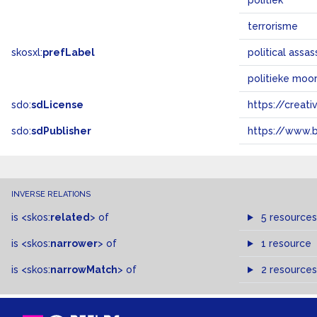
politiek
terrorisme
skosxl:
prefLabel
political assa
politieke moo
sdo:
sdLicense
https://crea
sdo:
sdPublisher
https://www.b
INVERSE RELATIONS
is
<skos:
related
>
of
5 resources
is
<skos:
narrower
>
of
1 resource
is
<skos:
narrowMatch
>
of
2 resources