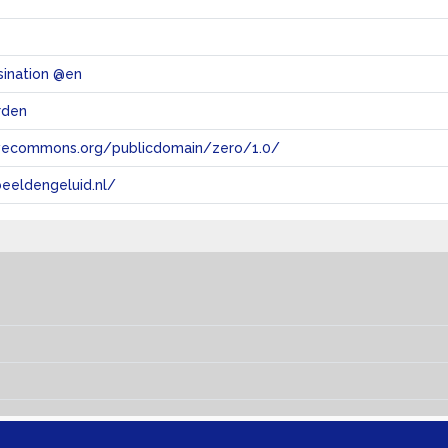
ssination @en
rden
tivecommons.org/publicdomain/zero/1.0/
eeldengeluid.nl/