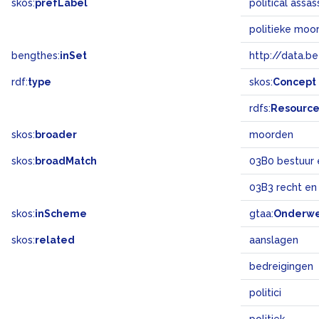
skos:
prefLabel
political assa
politieke moo
bengthes:
inSet
http://data.b
rdf:
type
skos:
Concept
rdfs:
Resourc
skos:
broader
moorden
skos:
broadMatch
03B0 bestuur 
03B3 recht en
skos:
inScheme
gtaa:
Onderw
skos:
related
aanslagen
bedreigingen
politici