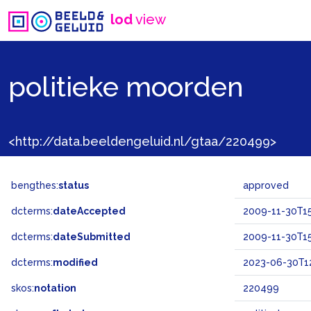
lod
view
politieke moorden
<http://data.beeldengeluid.nl/gtaa/220499>
bengthes:
status
approved
dcterms:
dateAccepted
2009-11-30T15
dcterms:
dateSubmitted
2009-11-30T15
dcterms:
modified
2023-06-30T1
skos:
notation
220499