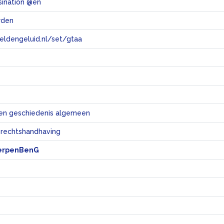
ssination @en
rden
eeldengeluid.nl/set/gtaa
e
en geschiedenis algemeen
 rechtshandhaving
erpenBenG