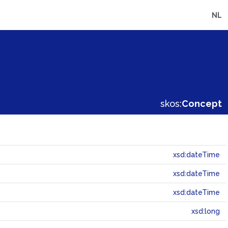
NL
skos:
Concept
xsd:dateTime
xsd:dateTime
xsd:dateTime
xsd:long