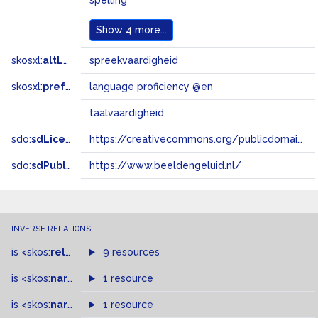
spelling
Show
4 more...
skosxl:
altLabel
spreekvaardigheid
skosxl:
prefLabel
language proficiency @en
taalvaardigheid
sdo:
sdLicense
https://creativecommons.org/publicdomain/zero/1.0/
sdo:
sdPublisher
https://www.beeldengeluid.nl/
INVERSE RELATIONS
is
<skos:
related
>
of
9 resources
is
<skos:
narrowMatch
1 resource
>
of
is
<skos:
narrower
>
1 resource
of