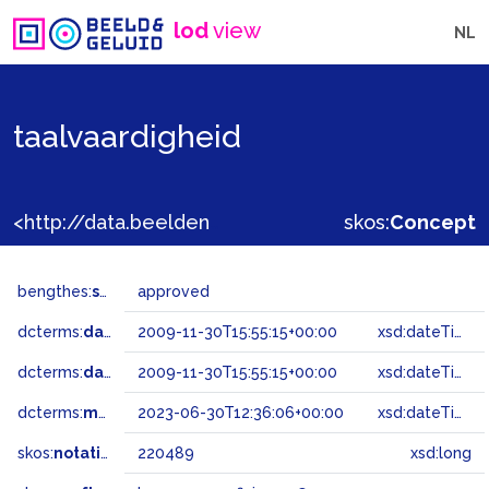
lod
view
NL
taalvaardigheid
<http://data.beeldengeluid.nl/gtaa/220489>
skos:
Concept
bengthes:
status
approved
dcterms:
dateAccepted
2009-11-30T15:55:15+00:00
xsd:dateTime
dcterms:
dateSubmitted
2009-11-30T15:55:15+00:00
xsd:dateTime
dcterms:
modified
2023-06-30T12:36:06+00:00
xsd:dateTime
skos:
notation
220489
xsd:long