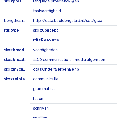
skos:
prefLabel
language proficiency @en
taalvaardigheid
bengthes:
inSet
http://data.beeldengeluid.nl/set/gtaa
rdf:
type
skos:
Concept
rdfs:
Resource
skos:
broader
vaardigheden
skos:
broadMatch
11C0 communicatie en media algemeen
skos:
inScheme
gtaa:
OnderwerpenBenG
skos:
related
communicatie
grammatica
lezen
schrijven