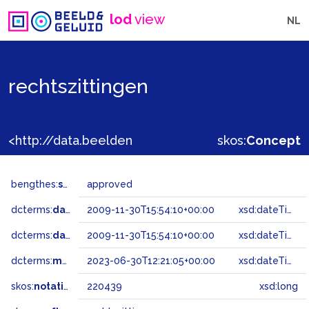
lod
view
NL
rechtszittingen
<http://data.beeldengeluid.nl/gtaa/220439>
skos:
Concept
bengthes:
status
approved
dcterms:
dateAccepted
2009-11-30T15:54:10+00:00
xsd:dateTime
dcterms:
dateSubmitted
2009-11-30T15:54:10+00:00
xsd:dateTime
dcterms:
modified
2023-06-30T12:21:05+00:00
xsd:dateTime
skos:
notation
220439
xsd:long