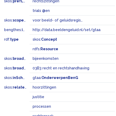
skos:
prefLabel
rechtszittingen
trials @en
skos:
scopeNote
voor beeld- of geluidsregistraties van rechtszittingen
bengthes:
inSet
http://data.beeldengeluid.nl/set/gtaa
rdf:
type
skos:
Concept
rdfs:
Resource
skos:
broader
bijeenkomsten
skos:
broadMatch
03B3 recht en rechtshandhaving
skos:
inScheme
gtaa:
OnderwerpenBenG
skos:
related
hoorzittingen
justitie
processen