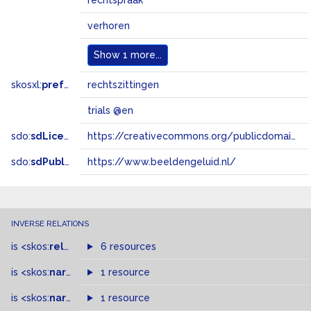
rechtspraak
verhoren
Show
1 more...
skosxl:
prefLabel
rechtszittingen
trials @en
sdo:
sdLicense
https://creativecommons.org/publicdomain/zero/1.0/
sdo:
sdPublisher
https://www.beeldengeluid.nl/
INVERSE RELATIONS
is
<skos:
related
>
of
6 resources
is
<skos:
narrowMatch
1 resource
>
of
is
<skos:
narrower
>
1 resource
of