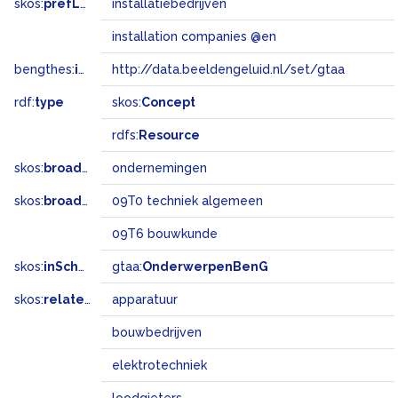
skos:
prefLabel
installatiebedrijven
installation companies @en
bengthes:
inSet
http://data.beeldengeluid.nl/set/gtaa
rdf:
type
skos:
Concept
rdfs:
Resource
skos:
broader
ondernemingen
skos:
broadMatch
09T0 techniek algemeen
09T6 bouwkunde
skos:
inScheme
gtaa:
OnderwerpenBenG
skos:
related
apparatuur
bouwbedrijven
elektrotechniek