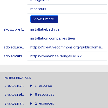
loodgieters
monteurs
Show
1 more...
skosxl:
prefLabel
installatiebedrijven
installation companies @en
sdo:
sdLicense
https://creativecommons.org/publicdomain/zero/1.0/
sdo:
sdPublisher
https://www.beeldengeluid.nl/
INVERSE RELATIONS
is
<skos:
narrower
>
1 resource
of
is
<skos:
related
>
of
6 resources
is
<skos:
narrowMatch
2 resources
>
of