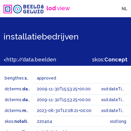
lod
view
NL
installatiebedrijven
<http://data.beeldengeluid.nl/gtaa/220404>
skos:
Concept
bengthes:
status
approved
dcterms:
dateAccepted
2009-11-30T15:53:25+00:00
xsd:dateTime
dcterms:
dateSubmitted
2009-11-30T15:53:25+00:00
xsd:dateTime
dcterms:
modified
2023-06-30T12:08:21+00:00
xsd:dateTime
skos:
notation
220404
xsd:long