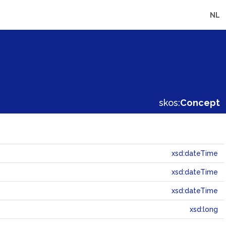
NL
skos:
Concept
xsd:dateTime
xsd:dateTime
xsd:dateTime
xsd:long