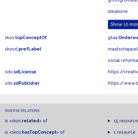
grootgrondbez
idealisme
Show
10 more
skos:
topConceptOf
gtaa:
Onderw
skosxl:
prefLabel
maatschappeli
social reform
sdo:
sdLicense
https://crea
sdo:
sdPublisher
https://www.b
INVERSE RELATIONS
is
<skos:
related
>
of
15 resource
is
<skos:
hasTopConcept
>
of
1 resource