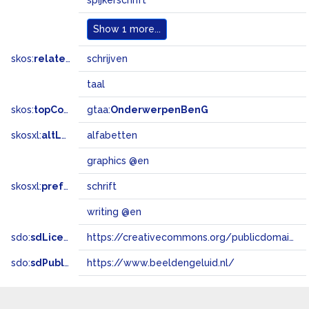
spijkerschrift
Show
1 more...
skos:
related
schrijven
taal
skos:
topConceptOf
gtaa:
OnderwerpenBenG
skosxl:
altLabel
alfabetten
graphics @en
skosxl:
prefLabel
schrift
writing @en
sdo:
sdLicense
https://creativecommons.org/publicdomain/zero/1.0/
sdo:
sdPublisher
https://www.beeldengeluid.nl/