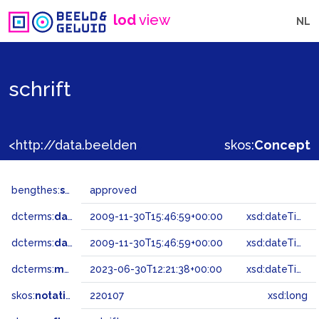
lod
view
NL
schrift
<http://data.beeldengeluid.nl/gtaa/220107>
skos:
Concept
bengthes:
status
approved
dcterms:
dateAccepted
2009-11-30T15:46:59+00:00
xsd:dateTime
dcterms:
dateSubmitted
2009-11-30T15:46:59+00:00
xsd:dateTime
dcterms:
modified
2023-06-30T12:21:38+00:00
xsd:dateTime
skos:
notation
220107
xsd:long