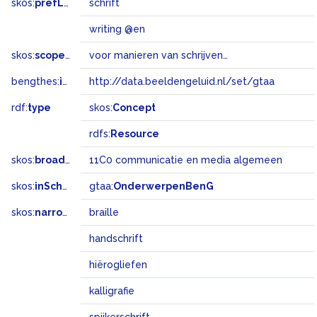
skos:
prefLabel
schrift
writing @en
skos:
scopeNote
voor manieren van schrijven en voor bijzondere lettertekens van een taal
bengthes:
inSet
http://data.beeldengeluid.nl/set/gtaa
rdf:
type
skos:
Concept
rdfs:
Resource
skos:
broadMatch
11C0 communicatie en media algemeen
skos:
inScheme
gtaa:
OnderwerpenBenG
skos:
narrower
braille
handschrift
hiërogliefen
kalligrafie