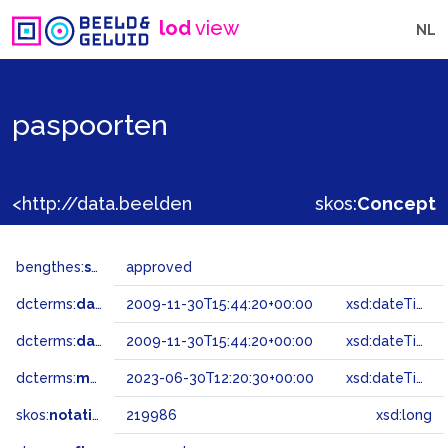
lod
view
NL
paspoorten
<http://data.beeldengeluid.nl/gtaa/219986>
skos:
Concept
bengthes:
status
approved
dcterms:
dateAccepted
2009-11-30T15:44:20+00:00
xsd:dateTime
dcterms:
dateSubmitted
2009-11-30T15:44:20+00:00
xsd:dateTime
dcterms:
modified
2023-06-30T12:20:30+00:00
xsd:dateTime
skos:
notation
219986
xsd:long