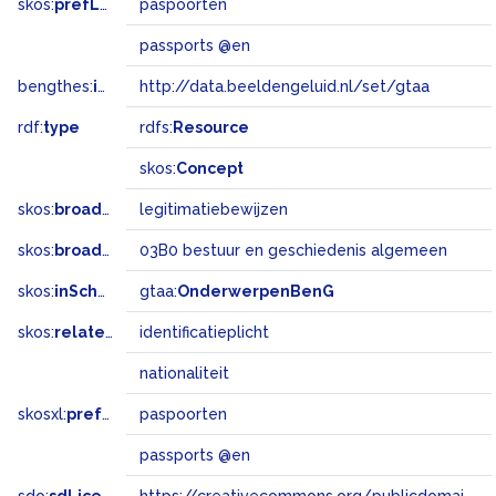
skos:
prefLabel
paspoorten
passports @en
bengthes:
inSet
http://data.beeldengeluid.nl/set/gtaa
rdf:
type
rdfs:
Resource
skos:
Concept
skos:
broader
legitimatiebewijzen
skos:
broadMatch
03B0 bestuur en geschiedenis algemeen
skos:
inScheme
gtaa:
OnderwerpenBenG
skos:
related
identificatieplicht
nationaliteit
skosxl:
prefLabel
paspoorten
passports @en