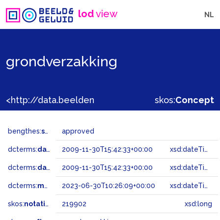
lod
view
NL
grondverzakking
<http://data.beeldengeluid.nl/gtaa/219902>
skos:
Concept
bengthes:
status
approved
dcterms:
dateAccepted
2009-11-30T15:42:33+00:00
xsd:dateTime
dcterms:
dateSubmitted
2009-11-30T15:42:33+00:00
xsd:dateTime
dcterms:
modified
2023-06-30T10:26:09+00:00
xsd:dateTime
skos:
notation
219902
xsd:long