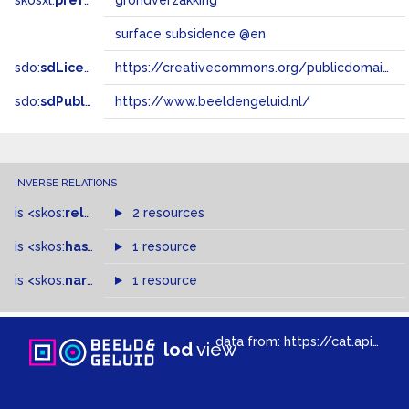
skosxl:
prefLabel
grondverzakking
surface subsidence @en
sdo:
sdLicense
https://creativecommons.org/publicdomain/zero/1.0/
sdo:
sdPublisher
https://www.beeldengeluid.nl/
INVERSE RELATIONS
is
<skos:
related
>
of
2 resources
is
<skos:
hasTopConcept
1 resource
>
of
is
<skos:
narrowMatch
1 resource
>
of
data from:
https://cat.apis.beeldengeluid.nl/sparql
lod
view