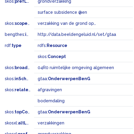
skos:
prefLabel
grondverzakking
surface subsidence @en
skos:
scopeNote
verzakking van de grond op plaatselijke schaal (in tegenstelling tot bodemdaling, die op een groter gebied betrekking heeft)
bengthes:
inSet
http://data.beeldengeluid.nl/set/gtaa
rdf:
type
rdfs:
Resource
skos:
Concept
skos:
broadMatch
04R0 ruimtelijke omgeving algemeen
skos:
inScheme
gtaa:
OnderwerpenBenG
skos:
related
afgravingen
bodemdaling
skos:
topConceptOf
gtaa:
OnderwerpenBenG
skosxl:
altLabel
verzakkingen