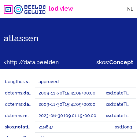
lod
view
NL
atlassen
<http://data.beeldengeluid.nl/gtaa/219837>
skos:
Concept
bengthes:
status
approved
dcterms:
dateAccepted
2009-11-30T15:41:09+00:00
xsd:dateTime
dcterms:
dateSubmitted
2009-11-30T15:41:09+00:00
xsd:dateTime
dcterms:
modified
2023-06-30T09:01:19+00:00
xsd:dateTime
skos:
notation
219837
xsd:long