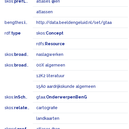
skos:
prefLabel
atlases @en
atlassen
bengthes:
inSet
http://data.beeldengeluid.nl/set/gtaa
rdf:
type
skos:
Concept
rdfs:
Resource
skos:
broader
naslagwerken
skos:
broadMatch
00X algemeen
12K2 literatuur
15A0 aardrijkskunde algemeen
skos:
inScheme
gtaa:
OnderwerpenBenG
skos:
related
cartografie
landkaarten