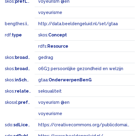
skos:
prefLabel
voyeurism @en
voyeurisme
bengthes:
inSet
http://data.beeldengeluid.nl/set/gtaa
rdf:
type
skos:
Concept
rdfs:
Resource
skos:
broader
gedrag
skos:
broadMatch
06G3 persoonlijke gezondheid en welzijn
skos:
inScheme
gtaa:
OnderwerpenBenG
skos:
related
seksualiteit
skosxl:
prefLabel
voyeurism @en
voyeurisme
sdo:
sdLicense
https://creativecommons.org/publicdomain/zero/1.0/