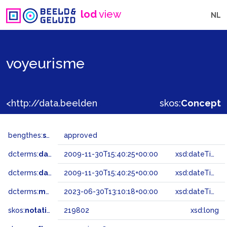
lod
view
NL
voyeurisme
<http://data.beeldengeluid.nl/gtaa/219802>
skos:
Concept
bengthes:
status
approved
dcterms:
dateAccepted
2009-11-30T15:40:25+00:00
xsd:dateTime
dcterms:
dateSubmitted
2009-11-30T15:40:25+00:00
xsd:dateTime
dcterms:
modified
2023-06-30T13:10:18+00:00
xsd:dateTime
skos:
notation
219802
xsd:long