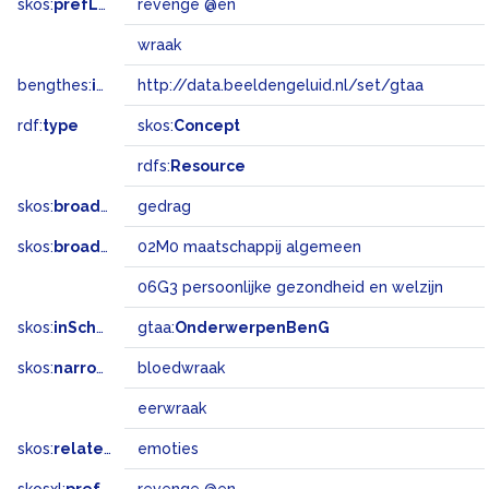
skos:
prefLabel
revenge @en
wraak
bengthes:
inSet
http://data.beeldengeluid.nl/set/gtaa
rdf:
type
skos:
Concept
rdfs:
Resource
skos:
broader
gedrag
skos:
broadMatch
02M0 maatschappij algemeen
06G3 persoonlijke gezondheid en welzijn
skos:
inScheme
gtaa:
OnderwerpenBenG
skos:
narrower
bloedwraak
eerwraak
skos:
related
emoties