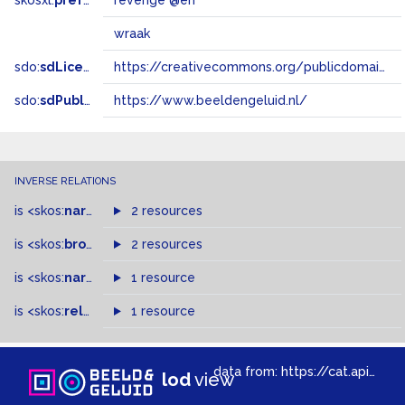
skosxl:
prefLabel
revenge @en
wraak
sdo:
sdLicense
https://creativecommons.org/publicdomain/zero/1.0/
sdo:
sdPublisher
https://www.beeldengeluid.nl/
INVERSE RELATIONS
is
<skos:
narrowMatch
2 resources
>
of
is
<skos:
broader
>
of
2 resources
is
<skos:
narrower
>
1 resource
of
is
<skos:
related
>
of
1 resource
data from:
https://cat.apis.beeldengeluid.nl/sparql
lod
view