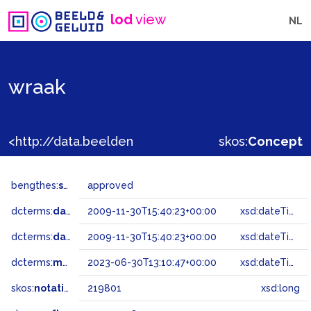
lod
view
NL
wraak
<http://data.beeldengeluid.nl/gtaa/219801>
skos:
Concept
bengthes:
status
approved
dcterms:
dateAccepted
2009-11-30T15:40:23+00:00
xsd:dateTime
dcterms:
dateSubmitted
2009-11-30T15:40:23+00:00
xsd:dateTime
dcterms:
modified
2023-06-30T13:10:47+00:00
xsd:dateTime
skos:
notation
219801
xsd:long