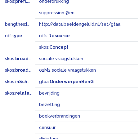
skos:
prefLabel
onderdrukking
suppression @en
bengthes:
inSet
http://data.beeldengeluid.nl/set/gtaa
rdf:
type
rdfs:
Resource
skos:
Concept
skos:
broader
sociale vraagstukken
skos:
broadMatch
02M2 sociale vraagstukken
skos:
inScheme
gtaa:
OnderwerpenBenG
skos:
related
bevrijding
bezetting
boekverbrandingen
censuur