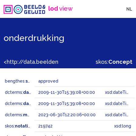
lod
view
NL
onderdrukking
<http://data.beeldengeluid.nl/gtaa/219742>
skos:
Concept
bengthes:
status
approved
dcterms:
dateAccepted
2009-11-30T15:39:08+00:00
xsd:dateTime
dcterms:
dateSubmitted
2009-11-30T15:39:08+00:00
xsd:dateTime
dcterms:
modified
2023-06-30T12:20:06+00:00
xsd:dateTime
skos:
notation
219742
xsd:long