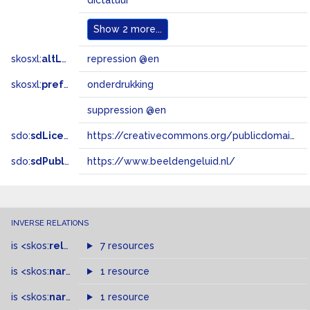
dictatuur
Show
2 more...
skosxl:
altLabel
repression @en
skosxl:
prefLabel
onderdrukking
suppression @en
sdo:
sdLicense
https://creativecommons.org/publicdomain/zero/1.0/
sdo:
sdPublisher
https://www.beeldengeluid.nl/
INVERSE RELATIONS
is
<skos:
related
>
of
7 resources
is
<skos:
narrowMatch
1 resource
>
of
is
<skos:
narrower
>
1 resource
of