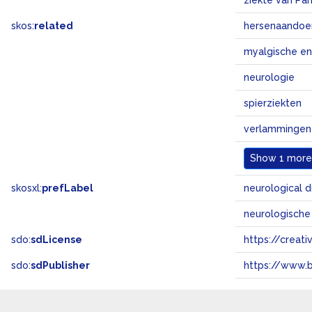
ziekte van Par
skos:
related
hersenaandoe
myalgische en
neurologie
spierziekten
verlammingen
Show
1 more.
skosxl:
prefLabel
neurological 
neurologische
sdo:
sdLicense
https://crea
sdo:
sdPublisher
https://www.b