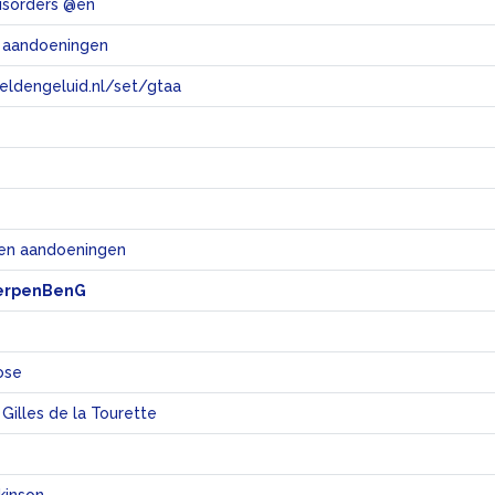
disorders @en
 aandoeningen
eeldengeluid.nl/set/gtaa
e
 en aandoeningen
erpenBenG
ose
Gilles de la Tourette