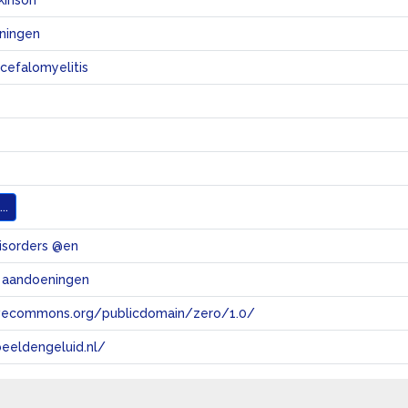
kinson
ningen
cefalomyelitis
..
disorders @en
 aandoeningen
tivecommons.org/publicdomain/zero/1.0/
eeldengeluid.nl/