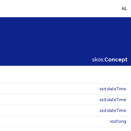
NL
skos:
Concept
xsd:dateTime
xsd:dateTime
xsd:dateTime
xsd:long