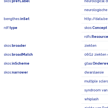
skos:
prefLabel
neurological 
neurologische
bengthes:
inSet
http://data.b
rdf:
type
skos:
Concept
rdfs:
Resourc
skos:
broader
ziekten
skos:
broadMatch
06G2 ziekten
skos:
inScheme
gtaa:
Onderw
skos:
narrower
dwarslaesie
multiple scler
syndroom van 
whiplash