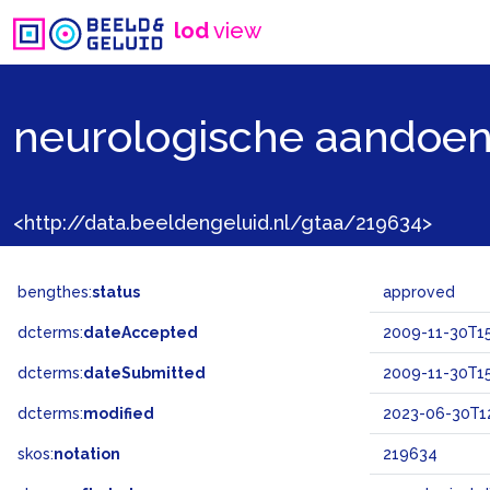
lod
view
neurologische aandoe
<http://data.beeldengeluid.nl/gtaa/219634>
bengthes:
status
approved
dcterms:
dateAccepted
2009-11-30T15
dcterms:
dateSubmitted
2009-11-30T15
dcterms:
modified
2023-06-30T12
skos:
notation
219634