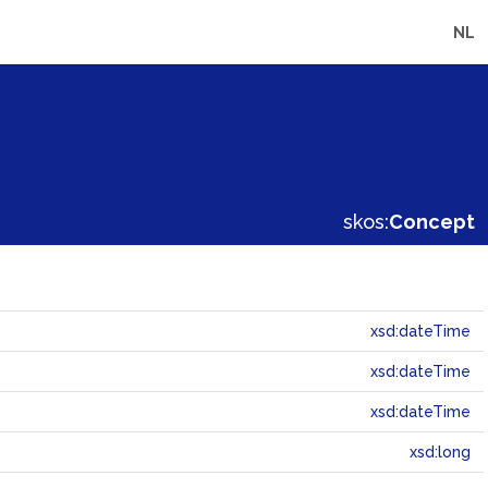
NL
skos:
Concept
xsd:dateTime
xsd:dateTime
xsd:dateTime
xsd:long