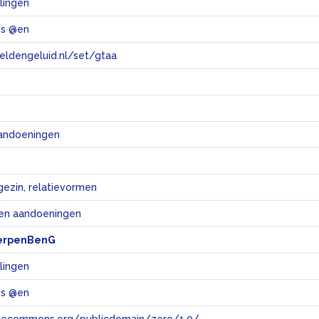
lingen
ns @en
eeldengeluid.nl/set/gtaa
e
andoeningen
gezin, relatievormen
 en aandoeningen
erpenBenG
lingen
ns @en