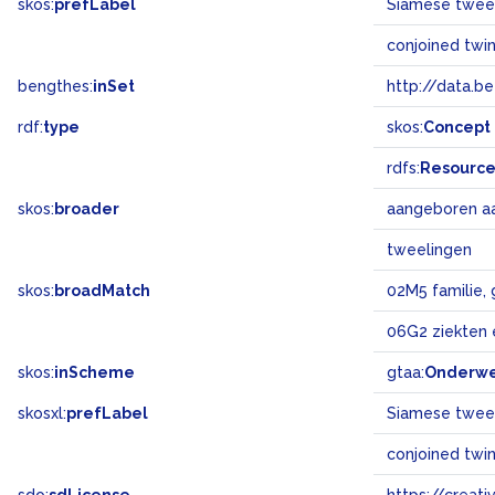
skos:
prefLabel
Siamese twee
conjoined twi
bengthes:
inSet
http://data.b
rdf:
type
skos:
Concept
rdfs:
Resourc
skos:
broader
aangeboren a
tweelingen
skos:
broadMatch
02M5 familie, 
06G2 ziekten
skos:
inScheme
gtaa:
Onderw
skosxl:
prefLabel
Siamese twee
conjoined twi