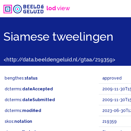
lod
view
Siamese tweelingen
<http://data.beeldengeluid.nl/gtaa/219359>
bengthes:
status
approved
dcterms:
dateAccepted
2009-11-30T15
dcterms:
dateSubmitted
2009-11-30T15
dcterms:
modified
2023-06-30T12
skos:
notation
219359