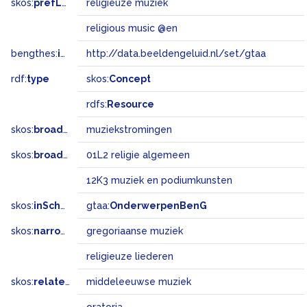
skos:
prefLabel
religieuze muziek
religious music @en
bengthes:
inSet
http://data.beeldengeluid.nl/set/gtaa
rdf:
type
skos:
Concept
rdfs:
Resource
skos:
broader
muziekstromingen
skos:
broadMatch
01L2 religie algemeen
12K3 muziek en podiumkunsten
skos:
inScheme
gtaa:
OnderwerpenBenG
skos:
narrower
gregoriaanse muziek
religieuze liederen
skos:
related
middeleeuwse muziek