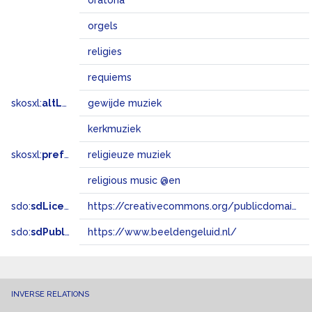
oratoria
orgels
religies
requiems
skosxl:
altLabel
gewijde muziek
kerkmuziek
skosxl:
prefLabel
religieuze muziek
religious music @en
sdo:
sdLicense
https://creativecommons.org/publicdomain/zero/1.0/
sdo:
sdPublisher
https://www.beeldengeluid.nl/
INVERSE RELATIONS