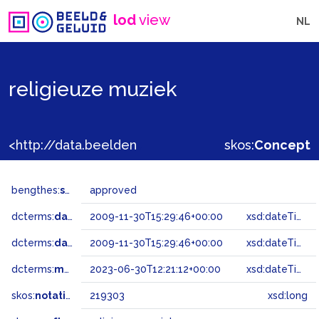
lod
view
NL
religieuze muziek
<http://data.beeldengeluid.nl/gtaa/219303>
skos:
Concept
bengthes:
status
approved
dcterms:
dateAccepted
2009-11-30T15:29:46+00:00
xsd:dateTime
dcterms:
dateSubmitted
2009-11-30T15:29:46+00:00
xsd:dateTime
dcterms:
modified
2023-06-30T12:21:12+00:00
xsd:dateTime
skos:
notation
219303
xsd:long