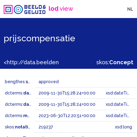
lod
view
NL
prijscompensatie
<http://data.beeldengeluid.nl/gtaa/219237>
skos:
Concept
bengthes:
status
approved
dcterms:
dateAccepted
2009-11-30T15:28:24+00:00
xsd:dateTime
dcterms:
dateSubmitted
2009-11-30T15:28:24+00:00
xsd:dateTime
dcterms:
modified
2023-06-30T12:20:51+00:00
xsd:dateTime
skos:
notation
219237
xsd:long