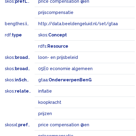
skos:
prefLabel
price compensation @en
prijscompensatie
bengthes:
inSet
http://data.beeldengeluid.nl/set/gtaa
rdf:
type
skos:
Concept
rdfs:
Resource
skos:
broader
loon- en prijsbeleid
skos:
broadMatch
05E0 economie algemeen
skos:
inScheme
gtaa:
OnderwerpenBenG
skos:
related
inflatie
koopkracht
prijzen
skosxl:
prefLabel
price compensation @en