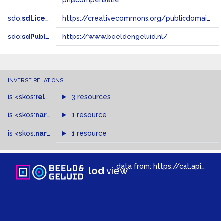
prijscompensatie
sdo:
sdLicense
https://creativecommons.org/publicdomain/zero/1.0/
sdo:
sdPublisher
https://www.beeldengeluid.nl/
INVERSE RELATIONS
is
<skos:
related
>
of
3 resources
is
<skos:
narrowMatch
1 resource
>
of
is
<skos:
narrower
>
1 resource
of
data from:
https://cat.apis.beeldengeluid.nl/sparql
lod
view