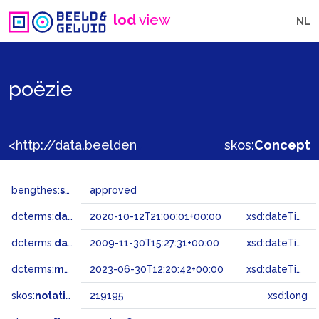
lod
view
NL
poëzie
<http://data.beeldengeluid.nl/gtaa/219195>
skos:
Concept
bengthes:
status
approved
dcterms:
dateAccepted
2020-10-12T21:00:01+00:00
xsd:dateTime
dcterms:
dateSubmitted
2009-11-30T15:27:31+00:00
xsd:dateTime
dcterms:
modified
2023-06-30T12:20:42+00:00
xsd:dateTime
skos:
notation
219195
xsd:long