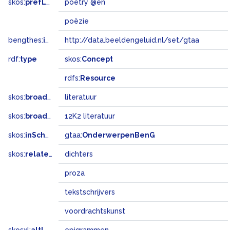
skos:
prefLabel
poetry @en
poëzie
bengthes:
inSet
http://data.beeldengeluid.nl/set/gtaa
rdf:
type
skos:
Concept
rdfs:
Resource
skos:
broader
literatuur
skos:
broadMatch
12K2 literatuur
skos:
inScheme
gtaa:
OnderwerpenBenG
skos:
related
dichters
proza
tekstschrijvers
voordrachtskunst