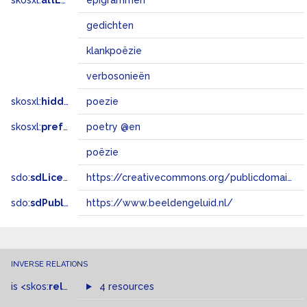
skosxl:
altLabel
epigrammen
gedichten
klankpoëzie
verbosonieën
skosxl:
hiddenLabel
poezie
skosxl:
prefLabel
poetry @en
poëzie
sdo:
sdLicense
https://creativecommons.org/publicdomain/zero/1.0/
sdo:
sdPublisher
https://www.beeldengeluid.nl/
INVERSE RELATIONS
is
<skos:
related
>
of
4 resources