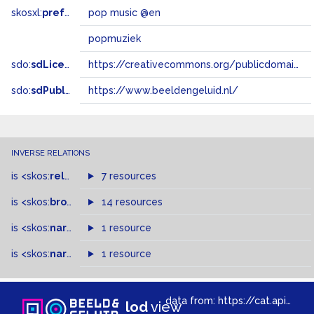
skosxl:
prefLabel
pop music @en
popmuziek
sdo:
sdLicense
https://creativecommons.org/publicdomain/zero/1.0/
sdo:
sdPublisher
https://www.beeldengeluid.nl/
INVERSE RELATIONS
is
<skos:
related
>
of
7 resources
is
<skos:
broader
>
of
14 resources
is
<skos:
narrowMatch
1 resource
>
of
is
<skos:
narrower
>
1 resource
of
data from:
https://cat.apis.beeldengeluid.nl/sparql
lod
view