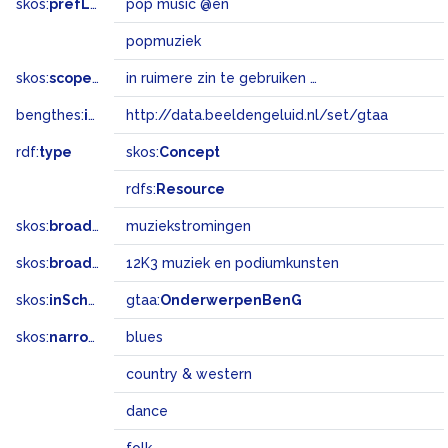
skos:
prefLabel
pop music @en
popmuziek
skos:
scopeNote
in ruimere zin te gebruiken voor populaire, lichte muziek
bengthes:
inSet
http://data.beeldengeluid.nl/set/gtaa
rdf:
type
skos:
Concept
rdfs:
Resource
skos:
broader
muziekstromingen
skos:
broadMatch
12K3 muziek en podiumkunsten
skos:
inScheme
gtaa:
OnderwerpenBenG
skos:
narrower
blues
country & western
dance