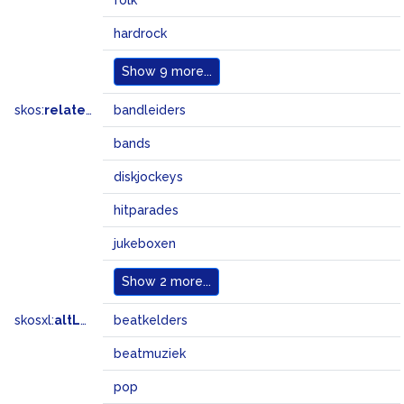
folk
hardrock
Show
9 more...
skos:
related
bandleiders
bands
diskjockeys
hitparades
jukeboxen
Show
2 more...
skosxl:
altLabel
beatkelders
beatmuziek
pop