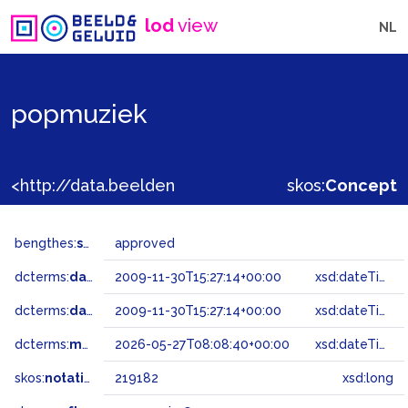
lod
view
NL
popmuziek
<http://data.beeldengeluid.nl/gtaa/219182>
skos:
Concept
bengthes:
status
approved
dcterms:
dateAccepted
2009-11-30T15:27:14+00:00
xsd:dateTime
dcterms:
dateSubmitted
2009-11-30T15:27:14+00:00
xsd:dateTime
dcterms:
modified
2026-05-27T08:08:40+00:00
xsd:dateTime
skos:
notation
219182
xsd:long