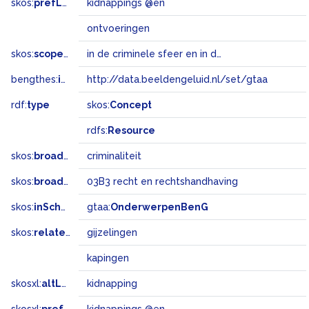
skos:
prefLabel
kidnappings @en
ontvoeringen
skos:
scopeNote
in de criminele sfeer en in de familiesfeer, bijvoorbeeld na echtscheidingen
bengthes:
inSet
http://data.beeldengeluid.nl/set/gtaa
rdf:
type
skos:
Concept
rdfs:
Resource
skos:
broader
criminaliteit
skos:
broadMatch
03B3 recht en rechtshandhaving
skos:
inScheme
gtaa:
OnderwerpenBenG
skos:
related
gijzelingen
kapingen
skosxl:
altLabel
kidnapping