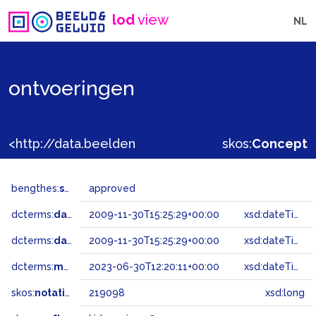
lod
view
NL
ontvoeringen
<http://data.beeldengeluid.nl/gtaa/219098>
skos:
Concept
bengthes:
status
approved
dcterms:
dateAccepted
2009-11-30T15:25:29+00:00
xsd:dateTime
dcterms:
dateSubmitted
2009-11-30T15:25:29+00:00
xsd:dateTime
dcterms:
modified
2023-06-30T12:20:11+00:00
xsd:dateTime
skos:
notation
219098
xsd:long