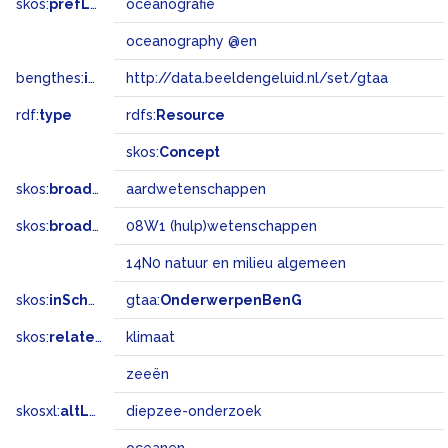
skos:
prefLabel
oceanografie
oceanography @en
bengthes:
inSet
http://data.beeldengeluid.nl/set/gtaa
rdf:
type
rdfs:
Resource
skos:
Concept
skos:
broader
aardwetenschappen
skos:
broadMatch
08W1 (hulp)wetenschappen
14N0 natuur en milieu algemeen
skos:
inScheme
gtaa:
OnderwerpenBenG
skos:
related
klimaat
zeeën
skosxl:
altLabel
diepzee-onderzoek