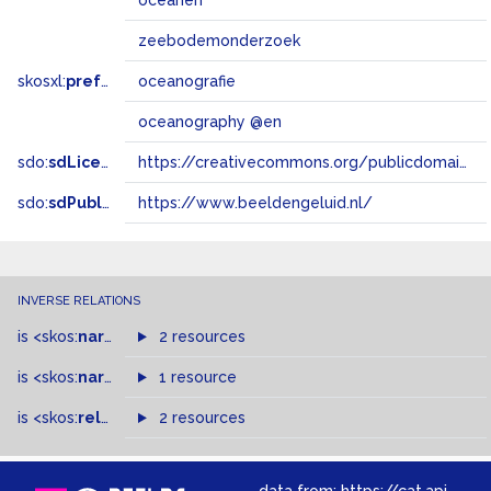
oceanen
zeebodemonderzoek
skosxl:
prefLabel
oceanografie
oceanography @en
sdo:
sdLicense
https://creativecommons.org/publicdomain/zero/1.0/
sdo:
sdPublisher
https://www.beeldengeluid.nl/
INVERSE RELATIONS
is
<skos:
narrowMatch
2 resources
>
of
is
<skos:
narrower
>
1 resource
of
is
<skos:
related
>
of
2 resources
data from:
https://cat.apis.beeldengeluid.nl/sparql