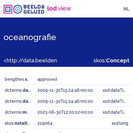
lod
view
NL
oceanografie
<http://data.beeldengeluid.nl/gtaa/219064>
skos:
Concept
bengthes:
status
approved
dcterms:
dateAccepted
2009-11-30T15:24:46+00:00
xsd:dateTime
dcterms:
dateSubmitted
2009-11-30T15:24:46+00:00
xsd:dateTime
dcterms:
modified
2023-06-30T12:20:02+00:00
xsd:dateTime
skos:
notation
219064
xsd:long