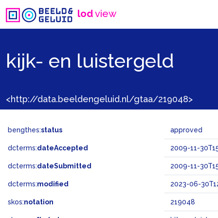
lod
view
kijk- en luistergeld
<http://data.beeldengeluid.nl/gtaa/219048>
bengthes:
status
approved
dcterms:
dateAccepted
2009-11-30T15
dcterms:
dateSubmitted
2009-11-30T15
dcterms:
modified
2023-06-30T12
skos:
notation
219048