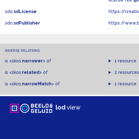
license fee @
sdo:
sdLicense
https://crea
sdo:
sdPublisher
https://www.b
INVERSE RELATIONS
is
<skos:
narrower
>
of
1 resource
is
<skos:
related
>
of
2 resources
is
<skos:
narrowMatch
>
of
1 resource
lod
view