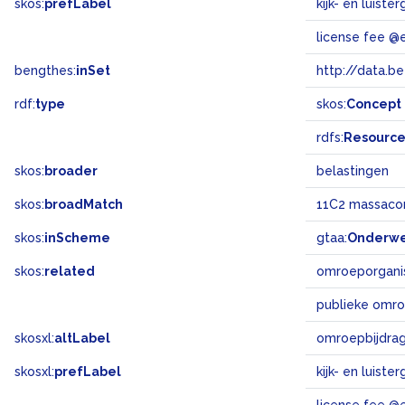
skos:
prefLabel
kijk- en luiste
license fee @
bengthes:
inSet
http://data.b
rdf:
type
skos:
Concept
rdfs:
Resourc
skos:
broader
belastingen
skos:
broadMatch
11C2 massaco
skos:
inScheme
gtaa:
Onderw
skos:
related
omroeporgani
publieke omr
skosxl:
altLabel
omroepbijdra
skosxl:
prefLabel
kijk- en luiste