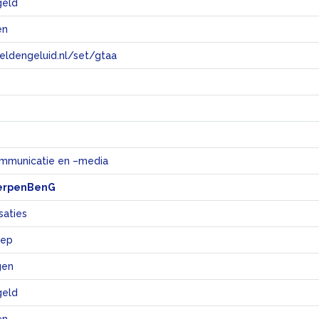
rgeld
en
eeldengeluid.nl/set/gtaa
e
mmunicatie en –media
erpenBenG
saties
oep
gen
rgeld