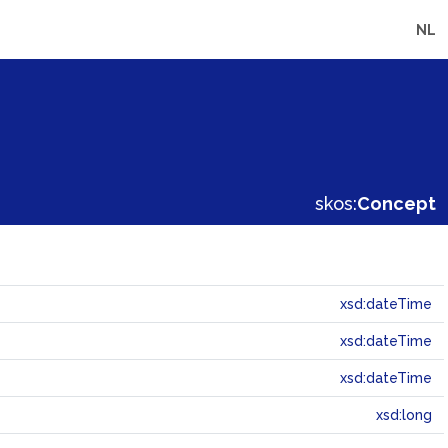
NL
skos:
Concept
xsd:dateTime
xsd:dateTime
xsd:dateTime
xsd:long