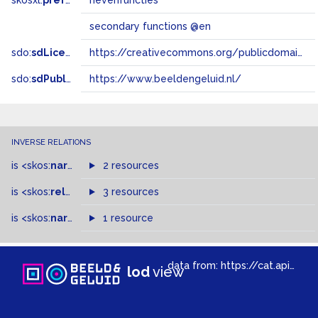
skosxl:
prefLabel
nevenfuncties
secondary functions @en
sdo:
sdLicense
https://creativecommons.org/publicdomain/zero/1.0/
sdo:
sdPublisher
https://www.beeldengeluid.nl/
INVERSE RELATIONS
is
<skos:
narrowMatch
2 resources
>
of
is
<skos:
related
>
of
3 resources
is
<skos:
narrower
>
1 resource
of
data from:
https://cat.apis.beeldengeluid.nl/sparql
lod
view