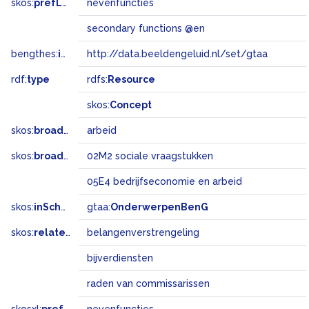
skos:
prefLabel
nevenfuncties
secondary functions @en
bengthes:
inSet
http://data.beeldengeluid.nl/set/gtaa
rdf:
type
rdfs:
Resource
skos:
Concept
skos:
broader
arbeid
skos:
broadMatch
02M2 sociale vraagstukken
05E4 bedrijfseconomie en arbeid
skos:
inScheme
gtaa:
OnderwerpenBenG
skos:
related
belangenverstrengeling
bijverdiensten
raden van commissarissen