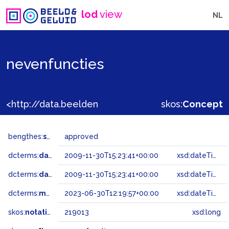
lod
view
NL
nevenfuncties
<http://data.beeldengeluid.nl/gtaa/219013>
skos:
Concept
bengthes:
status
approved
dcterms:
dateAccepted
2009-11-30T15:23:41+00:00
xsd:dateTime
dcterms:
dateSubmitted
2009-11-30T15:23:41+00:00
xsd:dateTime
dcterms:
modified
2023-06-30T12:19:57+00:00
xsd:dateTime
skos:
notation
219013
xsd:long