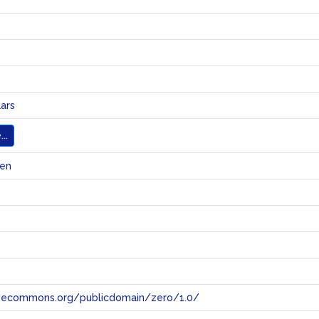
ars
..
en
tivecommons.org/publicdomain/zero/1.0/