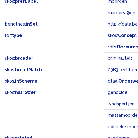
skos:
prefLabel
moorden
murders @en
bengthes:
inSet
http://data.b
rdf:
type
skos:
Concept
rdfs:
Resourc
skos:
broader
criminaliteit
skos:
broadMatch
03B3 recht en
skos:
inScheme
gtaa:
Onderw
skos:
narrower
genocide
lynchpartijen
massamoorde
politieke moo