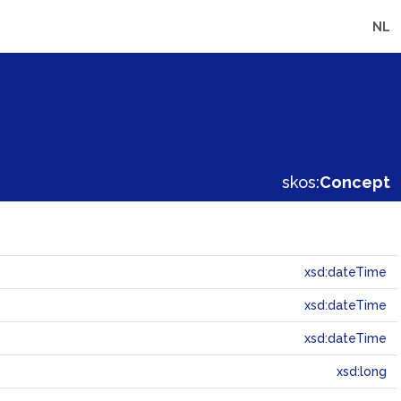
NL
skos:
Concept
xsd:dateTime
xsd:dateTime
xsd:dateTime
xsd:long