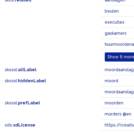
skos:
related
aanslagen
beulen
executies
gaskamers
huurmoordena
Show
6 more.
skosxl:
altLabel
moordaanslag
skosxl:
hiddenLabel
moord
moordaanslag
skosxl:
prefLabel
moorden
murders @en
sdo:
sdLicense
https://crea