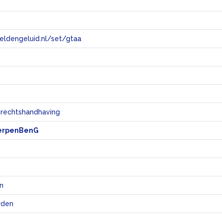
eeldengeluid.nl/set/gtaa
e
 rechtshandhaving
erpenBenG
n
rden