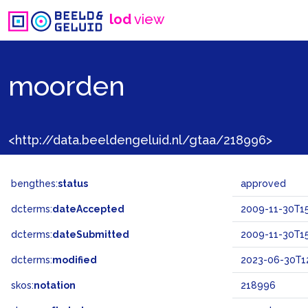
lod
view
moorden
<http://data.beeldengeluid.nl/gtaa/218996>
bengthes:
status
approved
dcterms:
dateAccepted
2009-11-30T15
dcterms:
dateSubmitted
2009-11-30T15
dcterms:
modified
2023-06-30T12
skos:
notation
218996