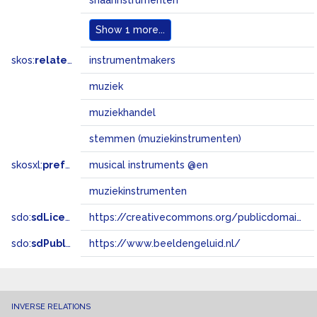
snaarinstrumenten
Show
1 more...
skos:
related
instrumentmakers
muziek
muziekhandel
stemmen (muziekinstrumenten)
skosxl:
prefLabel
musical instruments @en
muziekinstrumenten
sdo:
sdLicense
https://creativecommons.org/publicdomain/zero/1.0/
sdo:
sdPublisher
https://www.beeldengeluid.nl/
INVERSE RELATIONS