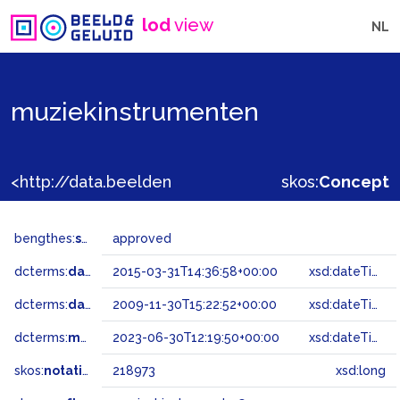
lod
view
NL
muziekinstrumenten
<http://data.beeldengeluid.nl/gtaa/218973>
skos:
Concept
bengthes:
status
approved
dcterms:
dateAccepted
2015-03-31T14:36:58+00:00
xsd:dateTime
dcterms:
dateSubmitted
2009-11-30T15:22:52+00:00
xsd:dateTime
dcterms:
modified
2023-06-30T12:19:50+00:00
xsd:dateTime
skos:
notation
218973
xsd:long