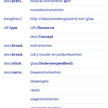
skos:
prefLabel
musical instruments @en
muziekinstrumenten
bengthes:
inSet
http://data.beeldengeluid.nl/set/gtaa
rdf:
type
rdfs:
Resource
skos:
Concept
skos:
broader
instrumenten
skos:
broadMatch
12K3 muziek en podiumkunsten
skos:
inScheme
gtaa:
OnderwerpenBenG
skos:
narrower
blaasinstrumenten
draaiorgels
ratels
slaginstrumenten