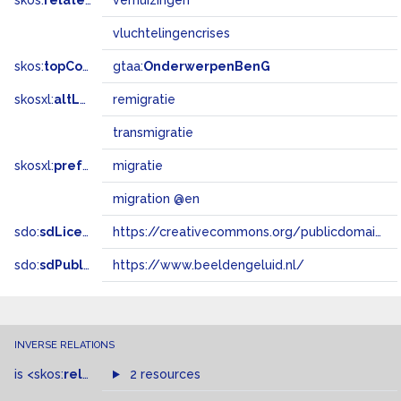
skos:
related
verhuizingen
vluchtelingencrises
skos:
topConceptOf
gtaa:
OnderwerpenBenG
skosxl:
altLabel
remigratie
transmigratie
skosxl:
prefLabel
migratie
migration @en
sdo:
sdLicense
https://creativecommons.org/publicdomain/zero/1.0/
sdo:
sdPublisher
https://www.beeldengeluid.nl/
INVERSE RELATIONS
is
<skos:
related
>
of
2 resources