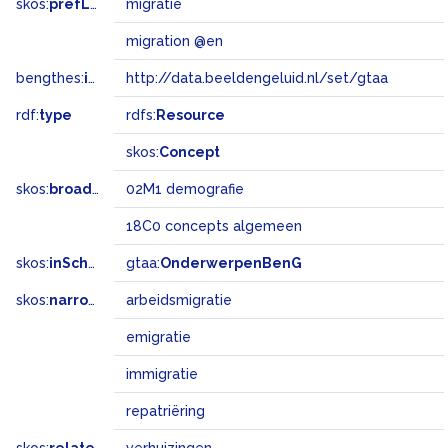
skos:
prefLabel
migratie
migration @en
bengthes:
inSet
http://data.beeldengeluid.nl/set/gtaa
rdf:
type
rdfs:
Resource
skos:
Concept
skos:
broadMatch
02M1 demografie
18C0 concepts algemeen
skos:
inScheme
gtaa:
OnderwerpenBenG
skos:
narrower
arbeidsmigratie
emigratie
immigratie
repatriëring