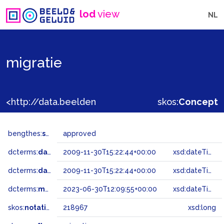
lod
view
NL
migratie
<http://data.beeldengeluid.nl/gtaa/218967>
skos:
Concept
bengthes:
status
approved
dcterms:
dateAccepted
2009-11-30T15:22:44+00:00
xsd:dateTime
dcterms:
dateSubmitted
2009-11-30T15:22:44+00:00
xsd:dateTime
dcterms:
modified
2023-06-30T12:09:55+00:00
xsd:dateTime
skos:
notation
218967
xsd:long