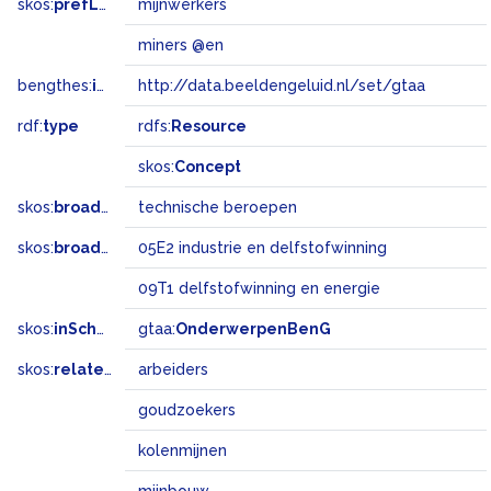
skos:
prefLabel
mijnwerkers
miners @en
bengthes:
inSet
http://data.beeldengeluid.nl/set/gtaa
rdf:
type
rdfs:
Resource
skos:
Concept
skos:
broader
technische beroepen
skos:
broadMatch
05E2 industrie en delfstofwinning
09T1 delfstofwinning en energie
skos:
inScheme
gtaa:
OnderwerpenBenG
skos:
related
arbeiders
goudzoekers
kolenmijnen