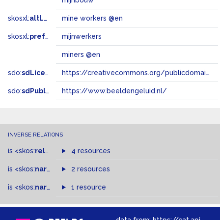
mijnbouw
skosxl:
altLabel
mine workers @en
skosxl:
prefLabel
mijnwerkers
miners @en
sdo:
sdLicense
https://creativecommons.org/publicdomain/zero/1.0/
sdo:
sdPublisher
https://www.beeldengeluid.nl/
INVERSE RELATIONS
is
<skos:
related
>
of
4 resources
is
<skos:
narrowMatch
2 resources
>
of
is
<skos:
narrower
>
1 resource
of
data from:
https://cat.apis.beeldengeluid.nl/sparql