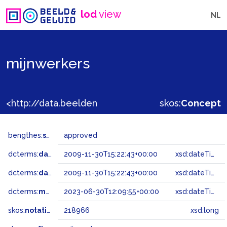
lod
view
NL
mijnwerkers
<http://data.beeldengeluid.nl/gtaa/218966>
skos:
Concept
bengthes:
status
approved
dcterms:
dateAccepted
2009-11-30T15:22:43+00:00
xsd:dateTime
dcterms:
dateSubmitted
2009-11-30T15:22:43+00:00
xsd:dateTime
dcterms:
modified
2023-06-30T12:09:55+00:00
xsd:dateTime
skos:
notation
218966
xsd:long