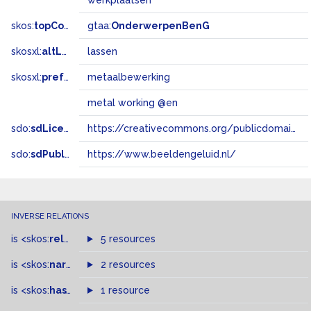
werkplaatsen
skos:
topConceptOf
gtaa:
OnderwerpenBenG
skosxl:
altLabel
lassen
skosxl:
prefLabel
metaalbewerking
metal working @en
sdo:
sdLicense
https://creativecommons.org/publicdomain/zero/1.0/
sdo:
sdPublisher
https://www.beeldengeluid.nl/
INVERSE RELATIONS
is
<skos:
related
>
of
5 resources
is
<skos:
narrowMatch
2 resources
>
of
is
<skos:
hasTopConcept
1 resource
>
of