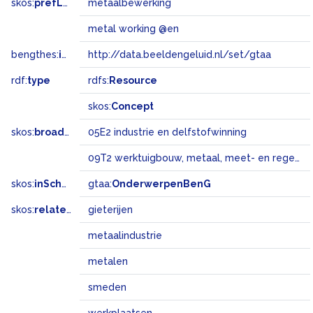
skos:
prefLabel
metaalbewerking
metal working @en
bengthes:
inSet
http://data.beeldengeluid.nl/set/gtaa
rdf:
type
rdfs:
Resource
skos:
Concept
skos:
broadMatch
05E2 industrie en delfstofwinning
09T2 werktuigbouw, metaal, meet- en regeltechniek, verkeerstechniek
skos:
inScheme
gtaa:
OnderwerpenBenG
skos:
related
gieterijen
metaalindustrie
metalen
smeden