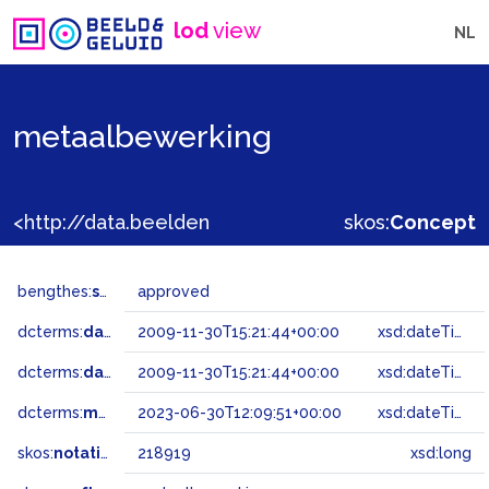
lod
view
NL
metaalbewerking
<http://data.beeldengeluid.nl/gtaa/218919>
skos:
Concept
bengthes:
status
approved
dcterms:
dateAccepted
2009-11-30T15:21:44+00:00
xsd:dateTime
dcterms:
dateSubmitted
2009-11-30T15:21:44+00:00
xsd:dateTime
dcterms:
modified
2023-06-30T12:09:51+00:00
xsd:dateTime
skos:
notation
218919
xsd:long