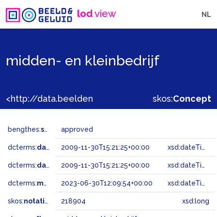
lod
view
NL
midden- en kleinbedrijf
<http://data.beeldengeluid.nl/gtaa/218904>
skos:
Concept
bengthes:
status
approved
dcterms:
dateAccepted
2009-11-30T15:21:25+00:00
xsd:dateTime
dcterms:
dateSubmitted
2009-11-30T15:21:25+00:00
xsd:dateTime
dcterms:
modified
2023-06-30T12:09:54+00:00
xsd:dateTime
skos:
notation
218904
xsd:long