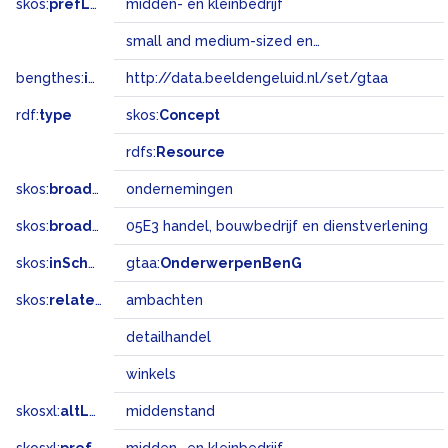
skos:
prefLabel
midden- en kleinbedrijf
small and medium-sized enterprises @en
bengthes:
inSet
http://data.beeldengeluid.nl/set/gtaa
rdf:
type
skos:
Concept
rdfs:
Resource
skos:
broader
ondernemingen
skos:
broadMatch
05E3 handel, bouwbedrijf en dienstverlening
skos:
inScheme
gtaa:
OnderwerpenBenG
skos:
related
ambachten
detailhandel
winkels
skosxl:
altLabel
middenstand