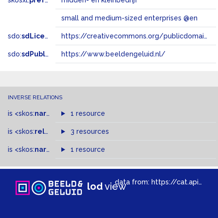
skosxl:
prefLabel
midden- en kleinbedrijf
small and medium-sized enterprises @en
sdo:
sdLicense
https://creativecommons.org/publicdomain/zero/1.0/
sdo:
sdPublisher
https://www.beeldengeluid.nl/
INVERSE RELATIONS
is
<skos:
narrowMatch
1 resource
>
of
is
<skos:
related
>
of
3 resources
is
<skos:
narrower
>
1 resource
of
data from:
https://cat.apis.beeldengeluid.nl/sparql
lod
view