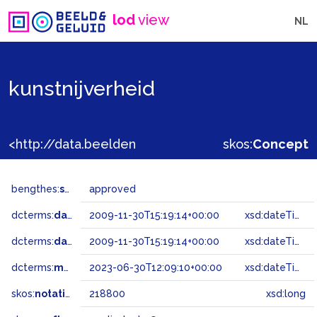
lod
view
NL
kunstnijverheid
<http://data.beeldengeluid.nl/gtaa/218800>
skos:
Concept
bengthes:
status
approved
dcterms:
dateAccepted
2009-11-30T15:19:14+00:00
xsd:dateTime
dcterms:
dateSubmitted
2009-11-30T15:19:14+00:00
xsd:dateTime
dcterms:
modified
2023-06-30T12:09:10+00:00
xsd:dateTime
skos:
notation
218800
xsd:long