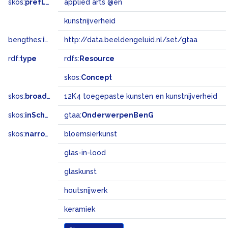
skos:
prefLabel
applied arts @en
kunstnijverheid
bengthes:
inSet
http://data.beeldengeluid.nl/set/gtaa
rdf:
type
rdfs:
Resource
skos:
Concept
skos:
broadMatch
12K4 toegepaste kunsten en kunstnijverheid
skos:
inScheme
gtaa:
OnderwerpenBenG
skos:
narrower
bloemsierkunst
glas-in-lood
glaskunst
houtsnijwerk
keramiek