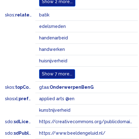
Show
2 more...
skos:
related
batik
edelsmeden
handenarbeid
handwerken
huisnijverheid
Show
7 more...
skos:
topConceptOf
gtaa:
OnderwerpenBenG
skosxl:
prefLabel
applied arts @en
kunstnijverheid
sdo:
sdLicense
https://creativecommons.org/publicdomain/zero/1.0/
sdo:
sdPublisher
https://www.beeldengeluid.nl/