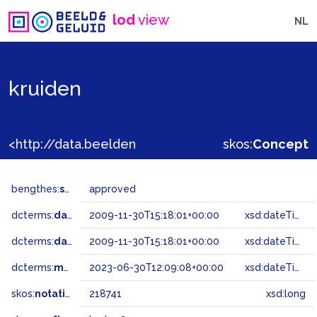
lod
view
NL
kruiden
<http://data.beeldengeluid.nl/gtaa/218741>
skos:
Concept
bengthes:
status
approved
dcterms:
dateAccepted
2009-11-30T15:18:01+00:00
xsd:dateTime
dcterms:
dateSubmitted
2009-11-30T15:18:01+00:00
xsd:dateTime
dcterms:
modified
2023-06-30T12:09:08+00:00
xsd:dateTime
skos:
notation
218741
xsd:long