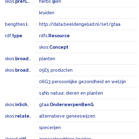
skos:
prefLabel
herbs @en
kruiden
bengthes:
inSet
http://data.beeldengeluid.nl/set/gtaa
rdf:
type
rdfs:
Resource
skos:
Concept
skos:
broader
planten
skos:
broadMatch
05E5 producten
06G3 persoonlijke gezondheid en welzijn
14N1 natuur, dieren en planten
skos:
inScheme
gtaa:
OnderwerpenBenG
skos:
related
alternatieve geneeswijzen
specerijen