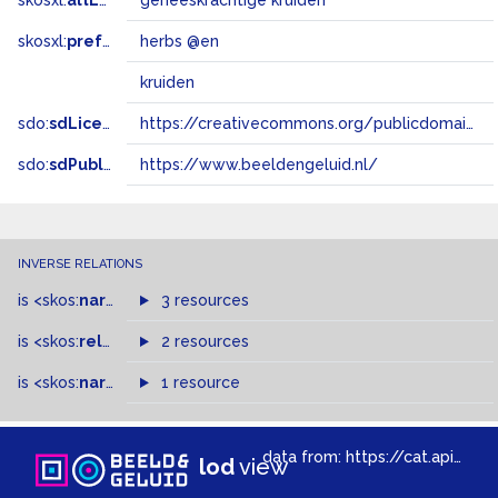
skosxl:
altLabel
geneeskrachtige kruiden
skosxl:
prefLabel
herbs @en
kruiden
sdo:
sdLicense
https://creativecommons.org/publicdomain/zero/1.0/
sdo:
sdPublisher
https://www.beeldengeluid.nl/
INVERSE RELATIONS
is
<skos:
narrowMatch
3 resources
>
of
is
<skos:
related
>
of
2 resources
is
<skos:
narrower
>
1 resource
of
data from:
https://cat.apis.beeldengeluid.nl/sparql
lod
view