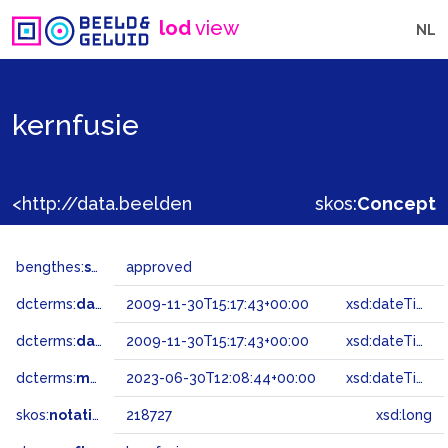
lod
view
NL
kernfusie
<http://data.beeldengeluid.nl/gtaa/218727>
skos:
Concept
bengthes:
status
approved
dcterms:
dateAccepted
2009-11-30T15:17:43+00:00
xsd:dateTime
dcterms:
dateSubmitted
2009-11-30T15:17:43+00:00
xsd:dateTime
dcterms:
modified
2023-06-30T12:08:44+00:00
xsd:dateTime
skos:
notation
218727
xsd:long