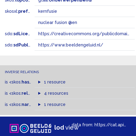
skos:
topConceptOf
gtaa:
OnderwerpenBenG
skosxl:
prefLabel
kernfusie
nuclear fusion @en
sdo:
sdLicense
https://creativecommons.org/publicdomain/zero/1.0/
sdo:
sdPublisher
https://www.beeldengeluid.nl/
INVERSE RELATIONS
is
<skos:
hasTopConcept
1 resource
>
of
is
<skos:
related
>
of
4 resources
is
<skos:
narrowMatch
1 resource
>
of
data from:
https://cat.apis.beeldengeluid.nl/sparql
lod
view