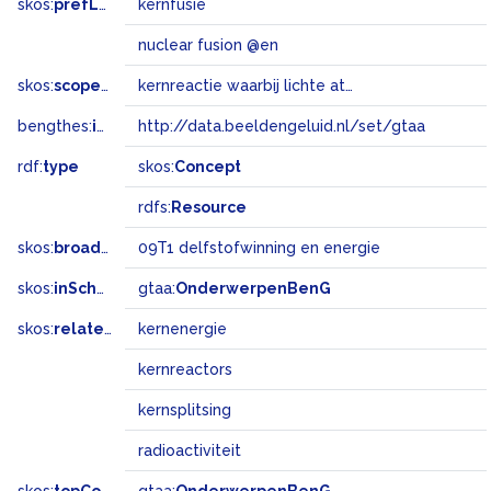
skos:
prefLabel
kernfusie
nuclear fusion @en
skos:
scopeNote
kernreactie waarbij lichte atoomkernen versmelten tot zware, waardoor energie vrijkomt
bengthes:
inSet
http://data.beeldengeluid.nl/set/gtaa
rdf:
type
skos:
Concept
rdfs:
Resource
skos:
broadMatch
09T1 delfstofwinning en energie
skos:
inScheme
gtaa:
OnderwerpenBenG
skos:
related
kernenergie
kernreactors
kernsplitsing
radioactiviteit