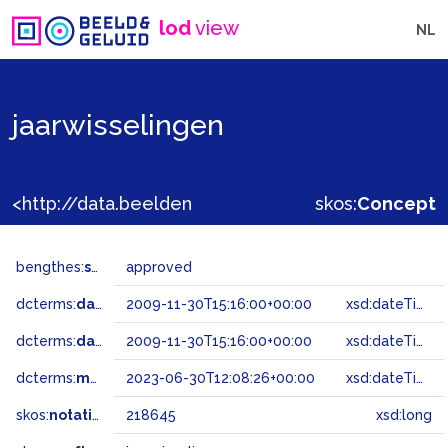
lod
view
NL
jaarwisselingen
<http://data.beeldengeluid.nl/gtaa/218645>
skos:
Concept
bengthes:
status
approved
dcterms:
dateAccepted
2009-11-30T15:16:00+00:00
xsd:dateTime
dcterms:
dateSubmitted
2009-11-30T15:16:00+00:00
xsd:dateTime
dcterms:
modified
2023-06-30T12:08:26+00:00
xsd:dateTime
skos:
notation
218645
xsd:long