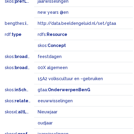
skos:
prefLabel
jaarwisselingen
new years @en
bengthes:
inSet
http://data.beeldengeluid.nl/set/gtaa
rdf:
type
rdfs:
Resource
skos:
Concept
skos:
broader
feestdagen
skos:
broadMatch
00X algemeen
15A2 volkscultuur en –gebruiken
skos:
inScheme
gtaa:
OnderwerpenBenG
skos:
related
eeuwwisselingen
skosxl:
altLabel
Nieuwjaar
oudjaar