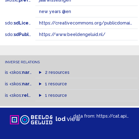
skosxl:
prefLabel
jaarwisselingen
new years @en
sdo:
sdLicense
https://creativecommons.org/publicdomain/zero/1.0/
sdo:
sdPublisher
https://www.beeldengeluid.nl/
INVERSE RELATIONS
is
<skos:
narrowMatch
2 resources
>
of
is
<skos:
narrower
>
1 resource
of
is
<skos:
related
>
of
1 resource
data from:
https://cat.apis.beeldengeluid.nl/sparql
lod
view