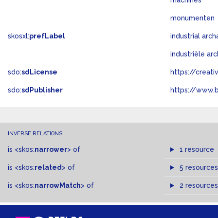
machines
monumenten
skosxl:
prefLabel
industrial ar
industriële ar
sdo:
sdLicense
https://crea
sdo:
sdPublisher
https://www.b
INVERSE RELATIONS
is
<skos:
narrower
>
of
1 resource
is
<skos:
related
>
of
5 resources
is
<skos:
narrowMatch
>
of
2 resources