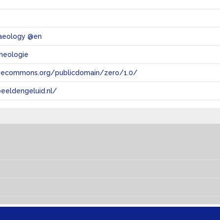
chaeology @en
cheologie
tivecommons.org/publicdomain/zero/1.0/
eeldengeluid.nl/