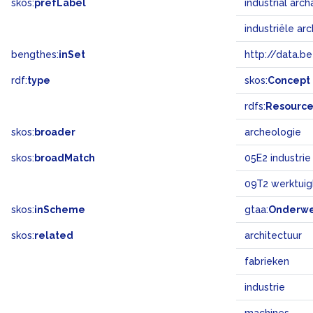
skos:
prefLabel
industrial ar
industriële ar
bengthes:
inSet
http://data.b
rdf:
type
skos:
Concept
rdfs:
Resourc
skos:
broader
archeologie
skos:
broadMatch
05E2 industrie
09T2 werktuig
skos:
inScheme
gtaa:
Onderw
skos:
related
architectuur
fabrieken
industrie