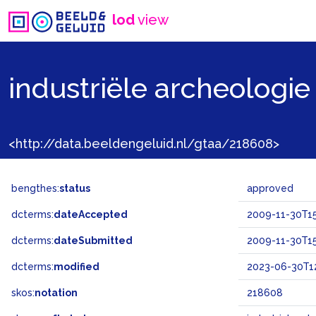
lod
view
industriële archeologie
<http://data.beeldengeluid.nl/gtaa/218608>
bengthes:
status
approved
dcterms:
dateAccepted
2009-11-30T15
dcterms:
dateSubmitted
2009-11-30T15
dcterms:
modified
2023-06-30T12
skos:
notation
218608