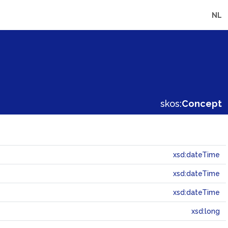
NL
skos:
Concept
xsd:dateTime
xsd:dateTime
xsd:dateTime
xsd:long