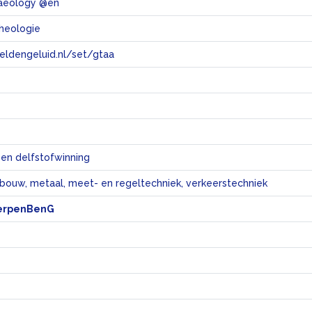
chaeology @en
cheologie
eeldengeluid.nl/set/gtaa
e
 en delfstofwinning
bouw, metaal, meet- en regeltechniek, verkeerstechniek
erpenBenG