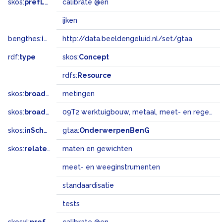
skos:
prefLabel
calibrate @en
ijken
bengthes:
inSet
http://data.beeldengeluid.nl/set/gtaa
rdf:
type
skos:
Concept
rdfs:
Resource
skos:
broader
metingen
skos:
broadMatch
09T2 werktuigbouw, metaal, meet- en regeltechniek, verkeerstechniek
skos:
inScheme
gtaa:
OnderwerpenBenG
skos:
related
maten en gewichten
meet- en weeginstrumenten
standaardisatie
tests