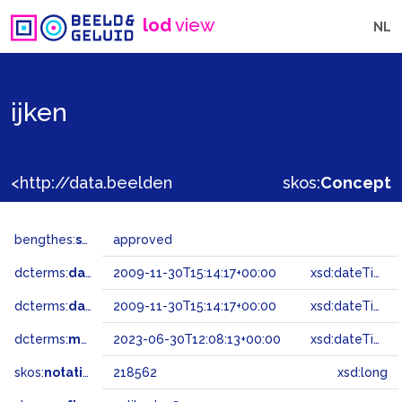
lod
view
NL
ijken
<http://data.beeldengeluid.nl/gtaa/218562>
skos:
Concept
bengthes:
status
approved
dcterms:
dateAccepted
2009-11-30T15:14:17+00:00
xsd:dateTime
dcterms:
dateSubmitted
2009-11-30T15:14:17+00:00
xsd:dateTime
dcterms:
modified
2023-06-30T12:08:13+00:00
xsd:dateTime
skos:
notation
218562
xsd:long