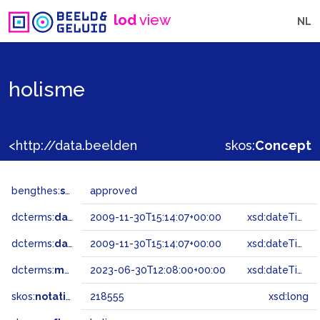
lod
view
NL
holisme
<http://data.beeldengeluid.nl/gtaa/218555>
skos:
Concept
bengthes:
status
approved
dcterms:
dateAccepted
2009-11-30T15:14:07+00:00
xsd:dateTime
dcterms:
dateSubmitted
2009-11-30T15:14:07+00:00
xsd:dateTime
dcterms:
modified
2023-06-30T12:08:00+00:00
xsd:dateTime
skos:
notation
218555
xsd:long