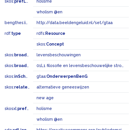
skos:
prefLabel
holisme
wholism @en
bengthes:
inSet
http://data.beeldengeluid.nl/set/gtaa
rdf:
type
rdfs:
Resource
skos:
Concept
skos:
broader
levensbeschouwingen
skos:
broadMatch
01L1 filosofie en levensbeschouwelijke stromingen
skos:
inScheme
gtaa:
OnderwerpenBenG
skos:
related
alternatieve geneeswijzen
new age
skosxl:
prefLabel
holisme
wholism @en