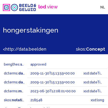
lod
view
NL
hongerstakingen
<http://data.beeldengeluid.nl/gtaa/218548>
skos:
Concept
bengthes:
status
approved
dcterms:
dateAccepted
2009-11-30T15:13:59+00:00
xsd:dateTime
dcterms:
dateSubmitted
2009-11-30T15:13:59+00:00
xsd:dateTime
dcterms:
modified
2023-06-30T12:08:01+00:00
xsd:dateTime
skos:
notation
218548
xsd:long