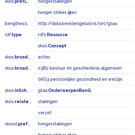
skos:
prefLabel
hongerstakingen
hunger strikes @en
bengthes:
inSet
http://data.beeldengeluid.nl/set/gtaa
rdf:
type
rdfs:
Resource
skos:
Concept
skos:
broader
acties
skos:
broadMatch
03B0 bestuur en geschiedenis algemeen
06G3 persoonlijke gezondheid en welzijn
skos:
inScheme
gtaa:
OnderwerpenBenG
skos:
related
stakingen
verzet
skosxl:
prefLabel
hongerstakingen