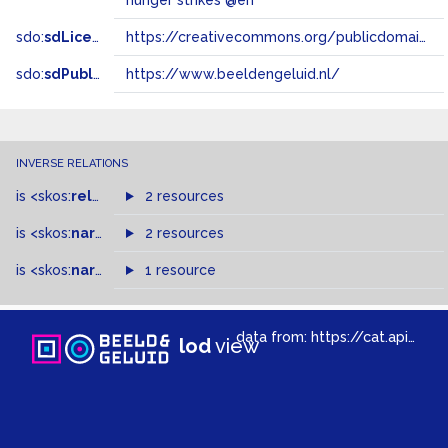
hunger strikes @en
sdo:
sdLicense
https://creativecommons.org/publicdomain/zero/1.0/
sdo:
sdPublisher
https://www.beeldengeluid.nl/
INVERSE RELATIONS
is
<skos:
related
>
of
2 resources
is
<skos:
narrowMatch
2 resources
>
of
is
<skos:
narrower
>
1 resource
of
data from:
https://cat.apis.beeldengeluid.nl/sparql
lod
view