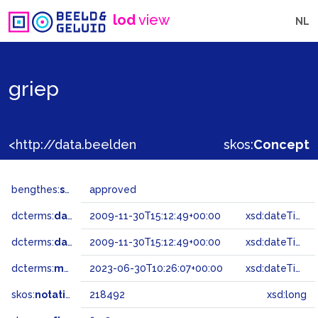
lod
view
NL
griep
<http://data.beeldengeluid.nl/gtaa/218492>
skos:
Concept
bengthes:
status
approved
dcterms:
dateAccepted
2009-11-30T15:12:49+00:00
xsd:dateTime
dcterms:
dateSubmitted
2009-11-30T15:12:49+00:00
xsd:dateTime
dcterms:
modified
2023-06-30T10:26:07+00:00
xsd:dateTime
skos:
notation
218492
xsd:long