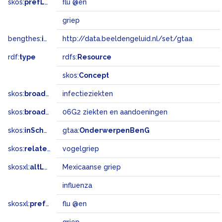
skos:
prefLabel
flu @en
griep
bengthes:
inSet
http://data.beeldengeluid.nl/set/gtaa
rdf:
type
rdfs:
Resource
skos:
Concept
skos:
broader
infectieziekten
skos:
broadMatch
06G2 ziekten en aandoeningen
skos:
inScheme
gtaa:
OnderwerpenBenG
skos:
related
vogelgriep
skosxl:
altLabel
Mexicaanse griep
influenza
skosxl:
prefLabel
flu @en