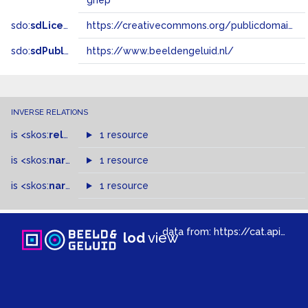
griep
sdo:
sdLicense
https://creativecommons.org/publicdomain/zero/1.0/
sdo:
sdPublisher
https://www.beeldengeluid.nl/
INVERSE RELATIONS
is
<skos:
related
>
of
1 resource
is
<skos:
narrowMatch
1 resource
>
of
is
<skos:
narrower
>
1 resource
of
data from:
https://cat.apis.beeldengeluid.nl/sparql
lod
view