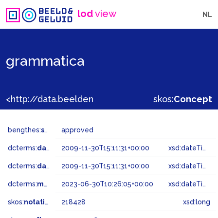
lod
view
NL
grammatica
<http://data.beeldengeluid.nl/gtaa/218428>
skos:
Concept
bengthes:
status
approved
dcterms:
dateAccepted
2009-11-30T15:11:31+00:00
xsd:dateTime
dcterms:
dateSubmitted
2009-11-30T15:11:31+00:00
xsd:dateTime
dcterms:
modified
2023-06-30T10:26:05+00:00
xsd:dateTime
skos:
notation
218428
xsd:long