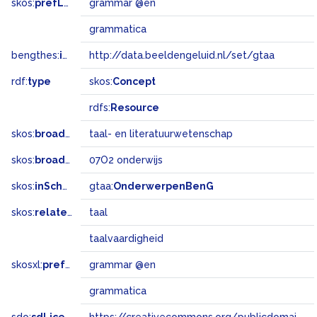
skos:
prefLabel
grammar @en
grammatica
bengthes:
inSet
http://data.beeldengeluid.nl/set/gtaa
rdf:
type
skos:
Concept
rdfs:
Resource
skos:
broader
taal- en literatuurwetenschap
skos:
broadMatch
07O2 onderwijs
skos:
inScheme
gtaa:
OnderwerpenBenG
skos:
related
taal
taalvaardigheid
skosxl:
prefLabel
grammar @en
grammatica