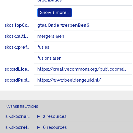
organisaties
Show
1 more...
skos:
topConceptOf
gtaa:
OnderwerpenBenG
skosxl:
altLabel
mergers @en
skosxl:
prefLabel
fusies
fusions @en
sdo:
sdLicense
https://creativecommons.org/publicdomain/zero/1.0/
sdo:
sdPublisher
https://www.beeldengeluid.nl/
INVERSE RELATIONS
is
<skos:
narrowMatch
2 resources
>
of
is
<skos:
related
>
of
6 resources