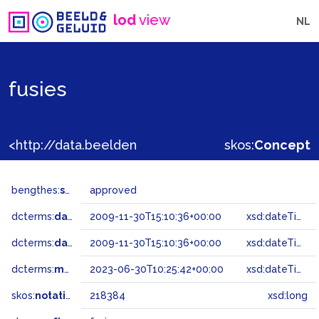
lod
view
NL
fusies
<http://data.beeldengeluid.nl/gtaa/218384>
skos:
Concept
bengthes:
status
approved
dcterms:
dateAccepted
2009-11-30T15:10:36+00:00
xsd:dateTime
dcterms:
dateSubmitted
2009-11-30T15:10:36+00:00
xsd:dateTime
dcterms:
modified
2023-06-30T10:25:42+00:00
xsd:dateTime
skos:
notation
218384
xsd:long