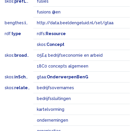
skos:
prefLabel
fusies
fusions @en
bengthes:
inSet
http://data.beeldengeluid.nl/set/gtaa
rdf:
type
rdfs:
Resource
skos:
Concept
skos:
broadMatch
05E4 bedrijfseconomie en arbeid
18C0 concepts algemeen
skos:
inScheme
gtaa:
OnderwerpenBenG
skos:
related
bedrijfsovernames
bedrijfssluitingen
kartelvorming
ondernemingen