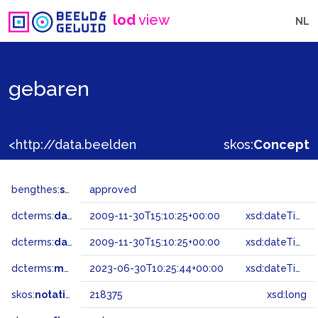
lod
view
NL
gebaren
<http://data.beeldengeluid.nl/gtaa/218375>
skos:
Concept
bengthes:
status
approved
dcterms:
dateAccepted
2009-11-30T15:10:25+00:00
xsd:dateTime
dcterms:
dateSubmitted
2009-11-30T15:10:25+00:00
xsd:dateTime
dcterms:
modified
2023-06-30T10:25:44+00:00
xsd:dateTime
skos:
notation
218375
xsd:long