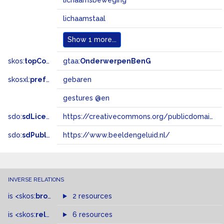
lichaamsbeweging
lichaamstaal
Show
1 more...
skos:
topConceptOf
gtaa:
OnderwerpenBenG
skosxl:
prefLabel
gebaren
gestures @en
sdo:
sdLicense
https://creativecommons.org/publicdomain/zero/1.0/
sdo:
sdPublisher
https://www.beeldengeluid.nl/
INVERSE RELATIONS
is
<skos:
broader
>
of
2 resources
is
<skos:
related
>
of
6 resources