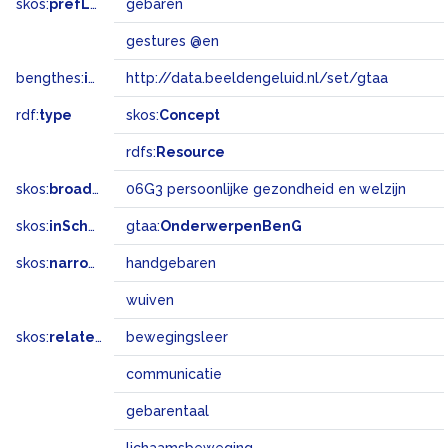
skos:
prefLabel
gebaren
gestures @en
bengthes:
inSet
http://data.beeldengeluid.nl/set/gtaa
rdf:
type
skos:
Concept
rdfs:
Resource
skos:
broadMatch
06G3 persoonlijke gezondheid en welzijn
skos:
inScheme
gtaa:
OnderwerpenBenG
skos:
narrower
handgebaren
wuiven
skos:
related
bewegingsleer
communicatie
gebarentaal