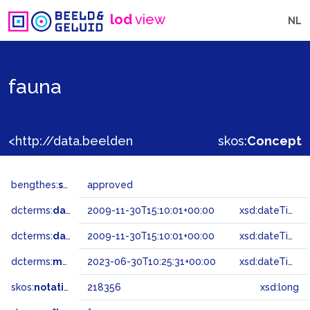
lod
view
NL
fauna
<http://data.beeldengeluid.nl/gtaa/218356>
skos:
Concept
bengthes:
status
approved
dcterms:
dateAccepted
2009-11-30T15:10:01+00:00
xsd:dateTime
dcterms:
dateSubmitted
2009-11-30T15:10:01+00:00
xsd:dateTime
dcterms:
modified
2023-06-30T10:25:31+00:00
xsd:dateTime
skos:
notation
218356
xsd:long