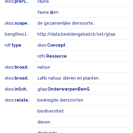
skos:
prefLabel
fauna
fauna @en
skos:
scopeNote
de gezamenlijke diersoorten van een bepaalde streek of een bepaald geologisch tijdperk
bengthes:
inSet
http://data.beeldengeluid.nl/set/gtaa
rdf:
type
skos:
Concept
rdfs:
Resource
skos:
broader
natuur
skos:
broadMatch
14N1 natuur, dieren en planten
skos:
inScheme
gtaa:
OnderwerpenBenG
skos:
related
bedreigde diersoorten
biodiversiteit
dieren