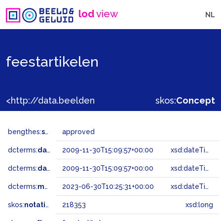
lod
view
NL
feestartikelen
<http://data.beeldengeluid.nl/gtaa/218353>
skos:
Concept
bengthes:
status
approved
dcterms:
dateAccepted
2009-11-30T15:09:57+00:00
xsd:dateTime
dcterms:
dateSubmitted
2009-11-30T15:09:57+00:00
xsd:dateTime
dcterms:
modified
2023-06-30T10:25:31+00:00
xsd:dateTime
skos:
notation
218353
xsd:long