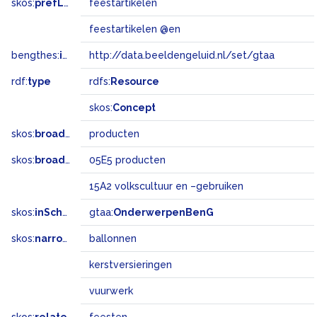
skos:
prefLabel
feestartikelen
feestartikelen @en
bengthes:
inSet
http://data.beeldengeluid.nl/set/gtaa
rdf:
type
rdfs:
Resource
skos:
Concept
skos:
broader
producten
skos:
broadMatch
05E5 producten
15A2 volkscultuur en –gebruiken
skos:
inScheme
gtaa:
OnderwerpenBenG
skos:
narrower
ballonnen
kerstversieringen
vuurwerk