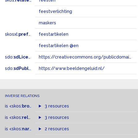
skos:
related
feesten
feestverlichting
maskers
skosxl:
prefLabel
feestartikelen
feestartikelen @en
sdo:
sdLicense
https://creativecommons.org/publicdomain/zero/1.0/
sdo:
sdPublisher
https://www.beeldengeluid.nl/
INVERSE RELATIONS
is
<skos:
broader
>
of
3 resources
is
<skos:
related
>
of
3 resources
is
<skos:
narrowMatch
2 resources
>
of