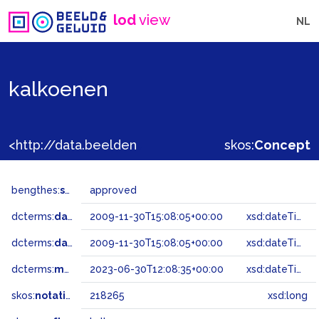
lod
view
NL
kalkoenen
<http://data.beeldengeluid.nl/gtaa/218265>
skos:
Concept
bengthes:
status
approved
dcterms:
dateAccepted
2009-11-30T15:08:05+00:00
xsd:dateTime
dcterms:
dateSubmitted
2009-11-30T15:08:05+00:00
xsd:dateTime
dcterms:
modified
2023-06-30T12:08:35+00:00
xsd:dateTime
skos:
notation
218265
xsd:long