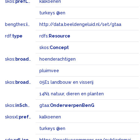
skos:
prefLabel
kalkoenen
turkeys @en
bengthes:
inSet
http://data.beeldengeluid.nl/set/gtaa
rdf:
type
rdfs:
Resource
skos:
Concept
skos:
broader
hoenderachtigen
pluimvee
skos:
broadMatch
05E1 landbouw en visserij
14N1 natuur, dieren en planten
skos:
inScheme
gtaa:
OnderwerpenBenG
skosxl:
prefLabel
kalkoenen
turkeys @en