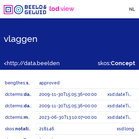
lod
view
NL
vlaggen
<http://data.beeldengeluid.nl/gtaa/218146>
skos:
Concept
bengthes:
status
approved
dcterms:
dateAccepted
2009-11-30T15:05:36+00:00
xsd:dateTime
dcterms:
dateSubmitted
2009-11-30T15:05:36+00:00
xsd:dateTime
dcterms:
modified
2023-06-30T13:10:07+00:00
xsd:dateTime
skos:
notation
218146
xsd:long