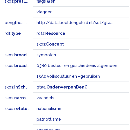
skos:
prefLabel
flags @en
vlaggen
bengthes:
inSet
http://data.beeldengeluid.nl/set/gtaa
rdf:
type
rdfs:
Resource
skos:
Concept
skos:
broader
symbolen
skos:
broadMatch
03B0 bestuur en geschiedenis algemeen
15A2 volkscultuur en –gebruiken
skos:
inScheme
gtaa:
OnderwerpenBenG
skos:
narrower
vaandels
skos:
related
nationalisme
patriottisme