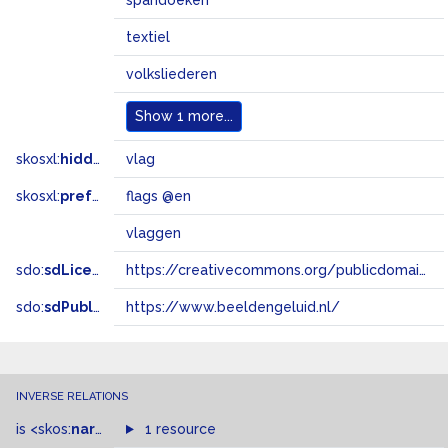
spandoeken
textiel
volksliederen
Show
1 more...
skosxl:
hiddenLabel
vlag
skosxl:
prefLabel
flags @en
vlaggen
sdo:
sdLicense
https://creativecommons.org/publicdomain/zero/1.0/
sdo:
sdPublisher
https://www.beeldengeluid.nl/
INVERSE RELATIONS
is
<skos:
narrower
>
1 resource
of