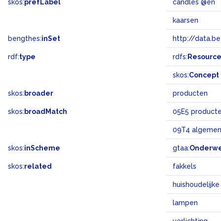
skos:
prefLabel
candles @en
kaarsen
bengthes:
inSet
http://data.b
rdf:
type
rdfs:
Resourc
skos:
Concept
skos:
broader
producten
skos:
broadMatch
05E5 product
09T4 algemen
skos:
inScheme
gtaa:
Onderw
skos:
related
fakkels
huishoudelijke
lampen