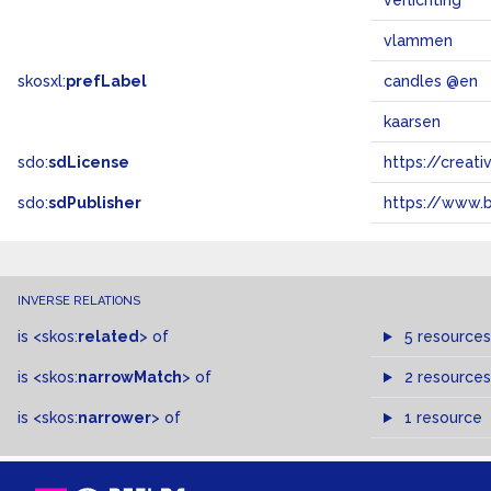
verlichting
vlammen
skosxl:
prefLabel
candles @en
kaarsen
sdo:
sdLicense
https://crea
sdo:
sdPublisher
https://www.b
INVERSE RELATIONS
is
<skos:
related
>
of
5 resources
is
<skos:
narrowMatch
>
of
2 resources
is
<skos:
narrower
>
of
1 resource