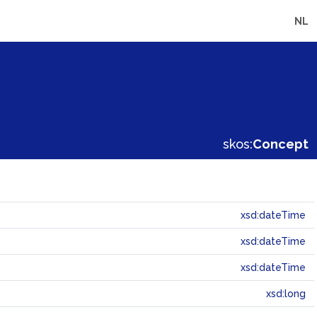
NL
skos:
Concept
xsd:dateTime
xsd:dateTime
xsd:dateTime
xsd:long