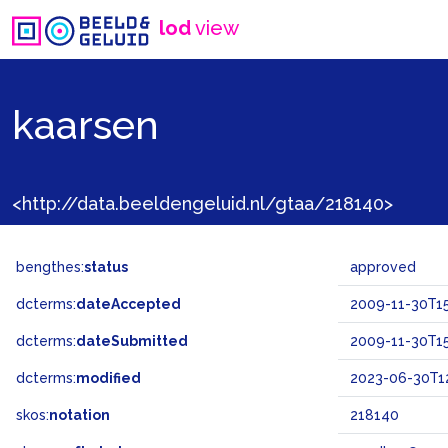
lod
view
kaarsen
<http://data.beeldengeluid.nl/gtaa/218140>
bengthes:
status
approved
dcterms:
dateAccepted
2009-11-30T15
dcterms:
dateSubmitted
2009-11-30T15
dcterms:
modified
2023-06-30T12
skos:
notation
218140