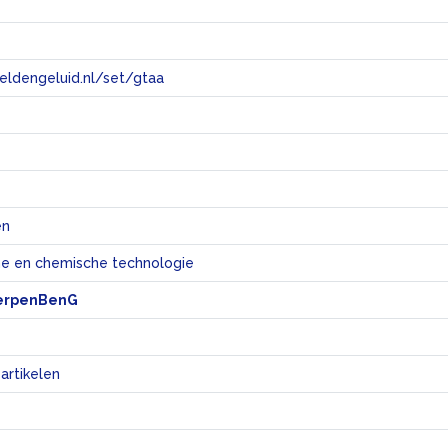
eeldengeluid.nl/set/gtaa
e
en
e en chemische technologie
erpenBenG
 artikelen