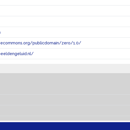
n
tivecommons.org/publicdomain/zero/1.0/
eeldengeluid.nl/
s