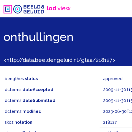
lod
view
onthullingen
<http://data.beeldengeluid.nl/gtaa/218127>
bengthes:
status
approved
dcterms:
dateAccepted
2009-11-30T15
dcterms:
dateSubmitted
2009-11-30T15
dcterms:
modified
2023-06-30T1
skos:
notation
218127