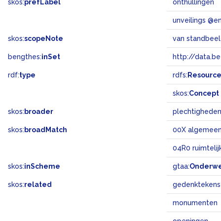
skos:
prefLabel
onthullingen
unveilings @e
skos:
scopeNote
van standbee
bengthes:
inSet
http://data.b
rdf:
type
rdfs:
Resourc
skos:
Concept
skos:
broader
plechtighede
skos:
broadMatch
00X algemee
04R0 ruimteli
skos:
inScheme
gtaa:
Onderw
skos:
related
gedenktekens
monumenten