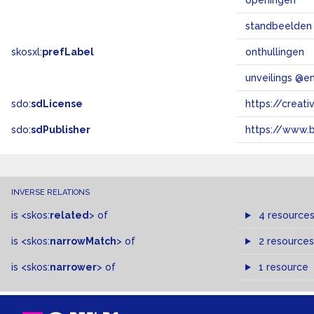
openingen
standbeelden
skosxl:
prefLabel
onthullingen
unveilings @e
sdo:
sdLicense
https://crea
sdo:
sdPublisher
https://www.b
INVERSE RELATIONS
is
<skos:
related
>
of
4 resource
is
<skos:
narrowMatch
>
of
2 resources
is
<skos:
narrower
>
of
1 resource