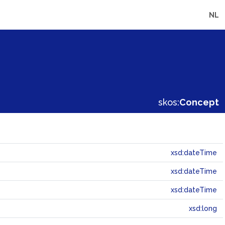
NL
skos:
Concept
xsd:dateTime
xsd:dateTime
xsd:dateTime
xsd:long