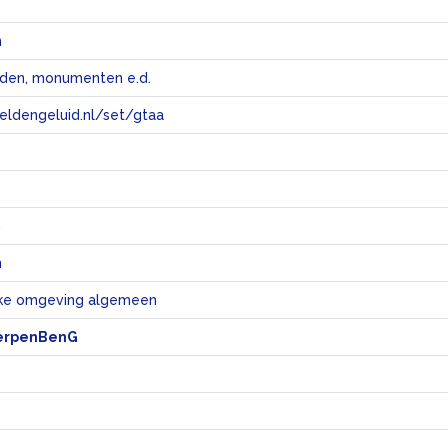
n
lden, monumenten e.d.
eeldengeluid.nl/set/gtaa
e
n
n
jke omgeving algemeen
erpenBenG