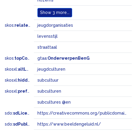
nozems
Show
3 more...
skos:
related
jeugdorganisaties
levensstijl
straattaal
skos:
topConceptOf
gtaa:
OnderwerpenBenG
skosxl:
altLabel
jeugdculturen
skosxl:
hiddenLabel
subcultuur
skosxl:
prefLabel
subculturen
subcultures @en
sdo:
sdLicense
https://creativecommons.org/publicdomain/zero/1.0/
sdo:
sdPublisher
https://www.beeldengeluid.nl/