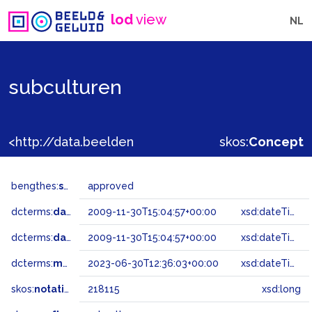
lod
view
NL
subculturen
<http://data.beeldengeluid.nl/gtaa/218115>
skos:
Concept
bengthes:
status
approved
dcterms:
dateAccepted
2009-11-30T15:04:57+00:00
xsd:dateTime
dcterms:
dateSubmitted
2009-11-30T15:04:57+00:00
xsd:dateTime
dcterms:
modified
2023-06-30T12:36:03+00:00
xsd:dateTime
skos:
notation
218115
xsd:long