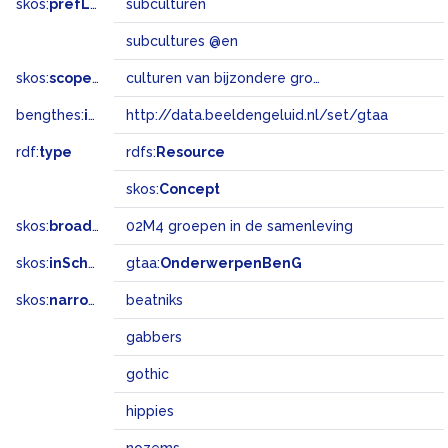
skos:
prefLabel
subculturen
subcultures @en
skos:
scopeNote
culturen van bijzondere groepen, met van de gangbare lijn afwijkende normen en doelstellingen
bengthes:
inSet
http://data.beeldengeluid.nl/set/gtaa
rdf:
type
rdfs:
Resource
skos:
Concept
skos:
broadMatch
02M4 groepen in de samenleving
skos:
inScheme
gtaa:
OnderwerpenBenG
skos:
narrower
beatniks
gabbers
gothic
hippies