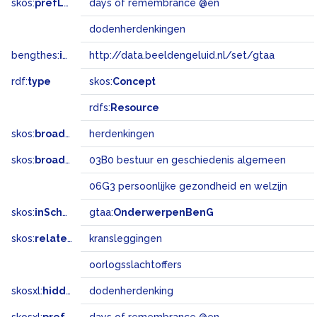
skos:
prefLabel
days of remembrance @en
dodenherdenkingen
bengthes:
inSet
http://data.beeldengeluid.nl/set/gtaa
rdf:
type
skos:
Concept
rdfs:
Resource
skos:
broader
herdenkingen
skos:
broadMatch
03B0 bestuur en geschiedenis algemeen
06G3 persoonlijke gezondheid en welzijn
skos:
inScheme
gtaa:
OnderwerpenBenG
skos:
related
kransleggingen
oorlogsslachtoffers
skosxl:
hiddenLabel
dodenherdenking