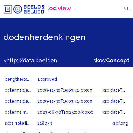
lod
view
NL
dodenherdenkingen
<http://data.beeldengeluid.nl/gtaa/218053>
skos:
Concept
bengthes:
status
approved
dcterms:
dateAccepted
2009-11-30T15:03:41+00:00
xsd:dateTime
dcterms:
dateSubmitted
2009-11-30T15:03:41+00:00
xsd:dateTime
dcterms:
modified
2023-06-30T10:25:00+00:00
xsd:dateTime
skos:
notation
218053
xsd:long