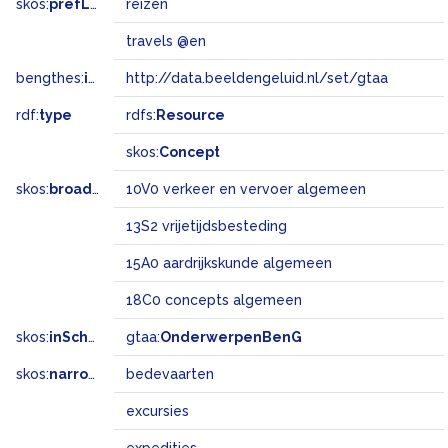
skos:
prefLabel
reizen
travels @en
bengthes:
inSet
http://data.beeldengeluid.nl/set/gtaa
rdf:
type
rdfs:
Resource
skos:
Concept
skos:
broadMatch
10V0 verkeer en vervoer algemeen
13S2 vrijetijdsbesteding
15A0 aardrijkskunde algemeen
18C0 concepts algemeen
skos:
inScheme
gtaa:
OnderwerpenBenG
skos:
narrower
bedevaarten
excursies