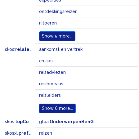
expedities
ontdekkingsreizen
rijtoeren
Show
5 more...
skos:
related
aankomst en vertrek
cruises
reisadviezen
reisbureaus
reisleiders
Show
6 more...
skos:
topConceptOf
gtaa:
OnderwerpenBenG
skosxl:
prefLabel
reizen