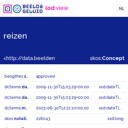
lod
view
NL
reizen
<http://data.beeldengeluid.nl/gtaa/218043>
skos:
Concept
bengthes:
status
approved
dcterms:
dateAccepted
2009-11-30T15:03:29+00:00
xsd:dateTime
dcterms:
dateSubmitted
2009-11-30T15:03:29+00:00
xsd:dateTime
dcterms:
modified
2023-06-30T12:21:10+00:00
xsd:dateTime
skos:
notation
218043
xsd:long