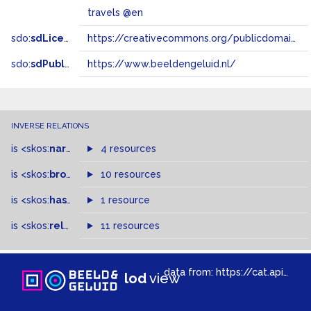
travels @en
sdo:
sdLicense
https://creativecommons.org/publicdomain/zero/1.0/
sdo:
sdPublisher
https://www.beeldengeluid.nl/
INVERSE RELATIONS
is
<skos:
narrowMatch
4 resources
>
of
is
<skos:
broader
>
of
10 resources
is
<skos:
hasTopConcept
1 resource
>
of
is
<skos:
related
>
of
11 resources
data from:
https://cat.apis.beeldengeluid.nl/sparql
lod
view