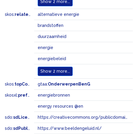
Show
2 more...
skos:
related
alternatieve energie
brandstoffen
duurzaamheid
energie
energiebeleid
Show
2 more...
skos:
topConceptOf
gtaa:
OnderwerpenBenG
skosxl:
prefLabel
energiebronnen
energy resources @en
sdo:
sdLicense
https://creativecommons.org/publicdomain/zero/1.0/
sdo:
sdPublisher
https://www.beeldengeluid.nl/