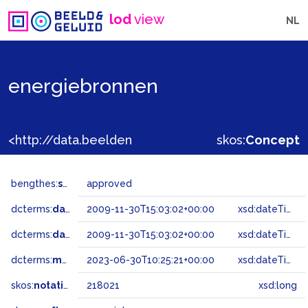
lod
view
NL
energiebronnen
<http://data.beeldengeluid.nl/gtaa/218021>
skos:
Concept
bengthes:
status
approved
dcterms:
dateAccepted
2009-11-30T15:03:02+00:00
xsd:dateTime
dcterms:
dateSubmitted
2009-11-30T15:03:02+00:00
xsd:dateTime
dcterms:
modified
2023-06-30T10:25:21+00:00
xsd:dateTime
skos:
notation
218021
xsd:long