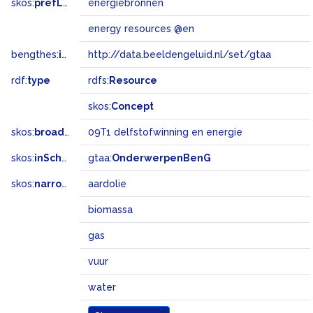
skos:
prefLabel
energiebronnen
energy resources @en
bengthes:
inSet
http://data.beeldengeluid.nl/set/gtaa
rdf:
type
rdfs:
Resource
skos:
Concept
skos:
broadMatch
09T1 delfstofwinning en energie
skos:
inScheme
gtaa:
OnderwerpenBenG
skos:
narrower
aardolie
biomassa
gas
vuur
water